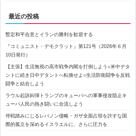
最近の投稿
暫定和平合意とイランの勝利を歓迎する
『コミュニスト・デモクラット』第121号（2026年６月
10日発行）
【主張】生活無視の高市戦争内閣を打倒しよう
○米中デタ
ントに続き日中デタントへ転換せよ
○生活防衛闘争を反戦
闘争と結合しよう
ラウル起訴糾弾
トランプのキューバへの軍事侵攻阻止
キ
ューバ人民の熱き闘いに合流しよう
停戦踏みにじるレバノン侵略・ガザ全面占領を許すな
国
際的孤立を深めるイスラエルに、さらに圧力を