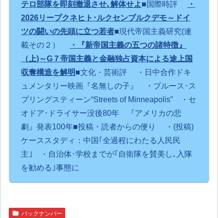
テロ部隊を即刻撤退させ､解体せよ
■国際時評
・
2026リープクネヒト･ルクセンブルクデモ～ドイ
ツの闘いの先頭に立つ若者
■現代帝国主義研究(連
載その２）
・『新帝国主義の五つの諸特徴』
（上)
～G７帝国主義と金融独占資本による途上国
収奪構造を解明
■文化・芸術評
・日中合作ドキ
ュメンタリー映画『名無しの子』
・ブルース･ス
プリングスティーン“Streets of Minneapolis”
・セ
オドア･ドライサー没後80年 『アメリカの悲
劇』発表100年
■投稿・読者からの便り
・(投稿)
ケーススタディ：中国｢全過程にわたる人民民
主｣
・自治体･学校までが｢自衛隊を賛美し､入隊
を勧める｣事態に
バックナンバー