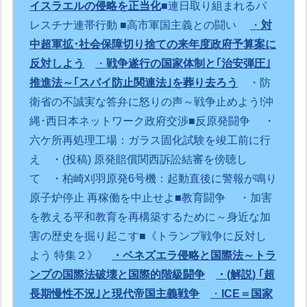
イスラエルの侵略を正当化
■連日取り組まれるパ
レスチナ連帯行動
■高市軍国主義との闘い
・
対
中超軍拡･社会保障切り捨ての来年度政府予算案に
反対しよう
・
戦争遂行の国家体制と｢治安弾圧｣
推進法～｢スパイ防止関連法｣を葬り去ろう
・防
衛省の不誠実な答弁に怒りの声～戦争止めよう!沖
縄･西日本ネットワーク政府交渉
■反原発闘争
・
六ケ所再処理工場：ガラス固化試験を竣工前に行
え
・(投稿) 原発賠償関西訴訟結審を傍聴し
て
・柏崎刈羽原発6号機：起動直後に警報が鳴り
原子炉停止 再稼働を中止せよ
■教育闘争
・加害
を教える平和教育を再構築するために～身近な加
害の歴史を掘り起こす
■《トランプ戦争に反対し
よう 特集２》
・ベネズエラ侵略と国際法～トラ
ンプの国際法破壊と国際的階級闘争
・(解説) ｢超
長期慢性不況｣と現代帝国主義戦争
・
ICE＝国家