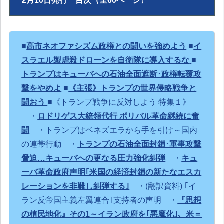
2月10日発行 目次（全60ページ
）
■
高市ネオファシズム政権との闘いを強めよう
■
イ
スラエル製虐殺ドローンを自衛隊に導入するな
■
トランプはキューバへの石油全面遮断･政権転覆攻
撃をやめよ
■
《主張》トランプの世界侵略戦争と
闘おう
■《トランプ戦争に反対しよう 特集１》
・
ロドリゲス大統領代行 ボリバル革命継続に奮
闘
・トランプはベネズエラから手を引け～国内
の連帯行動
・
トランプの石油全面封鎖･軍事攻撃
脅迫…キューバへの更なる圧力強化糾弾
・
キュ
ーバ革命政府声明｢米国の経済封鎖の新たなエスカ
レーションを非難し糾弾する｣
・(翻訳資料) ｢イ
ラン反帝国主義左翼連合｣支持者の声明
・
『思想
の植民地化』その1～イラン政府を｢悪魔化｣、米＝