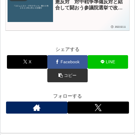
憲反対 対中戦争準備反対と結
合して闘おう
参議院選挙で改憲
派に３分の２をとらせるな
2022.02.11
シェアする
X
Facebook
LINE
コピー
フォローする