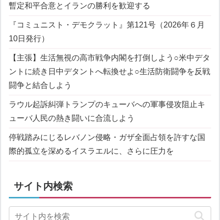
暫定和平合意とイランの勝利を歓迎する
『コミュニスト・デモクラット』第121号（2026年６月
10日発行）
【主張】生活無視の高市戦争内閣を打倒しよう
○米中デタ
ントに続き日中デタントへ転換せよ
○生活防衛闘争を反戦
闘争と結合しよう
ラウル起訴糾弾
トランプのキューバへの軍事侵攻阻止
キ
ューバ人民の熱き闘いに合流しよう
停戦踏みにじるレバノン侵略・ガザ全面占領を許すな
国
際的孤立を深めるイスラエルに、さらに圧力を
サイト内検索