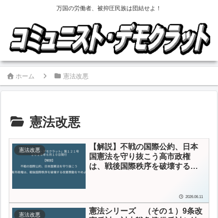
万国の労働者、被抑圧民族は団結せよ！
ホーム
憲法改悪
憲法改悪
【解説】
不戦の国際公約、日本
憲法改悪
国憲法を守り抜こう
高市政権
は、戦後国際秩序を破壊する改
憲策動をやめよ
2026.06.11
憲法シリーズ （その１）
9条改
憲法改悪