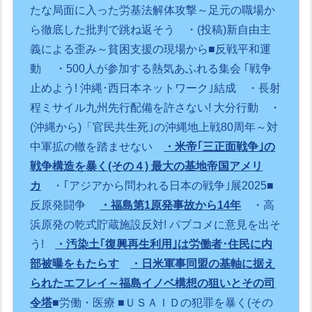
たな局面に入った労基法解体攻撃～足元の職場か
ら徹底した批判で跳ね返そう
・(投稿)新自由主
義による歪み～貧困支援の現場から
■反戦平和運
動
・500人が参加する熱気あふれる集会 ｢戦争
止めよう! 沖縄･西日本ネットワーク｣結成
・長射
程ミサイル九州先行配備を許さない! 大分行動
・
(沖縄から)「官民共生死｣の沖縄地上戦80周年～対
中軍拡の轍を踏ませない
・米帝｢三正面戦争｣の
戦争構造を暴く(その４) 最大の基地帝国アメリ
カ
・｢アジアから問われる日本の戦争｣展2025
■
反原発闘争
・福島第1原発事故から14年
・高
浜原発の乾式貯蔵施設反対! パブコメに意見を出そ
う!
・汚染土｢復興再生利用｣は労働者･住民に内
部被曝をもたらす
・日米軍事同盟の基軸に据え
られたエフレイ～福島イノベ構想の狙いとその司
令塔
■労働・医療
■ＵＳＡＩＤの犯罪を暴く(その