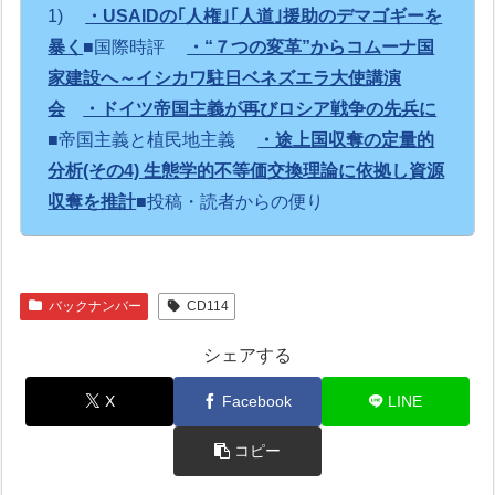
1)
・USAIDの｢人権｣｢人道｣援助のデマゴギーを
暴く
■国際時評
・“７つの変革”からコムーナ国
家建設へ～イシカワ駐日ベネズエラ大使講演
会
・ドイツ帝国主義が再びロシア戦争の先兵に
■帝国主義と植民地主義
・途上国収奪の定量的
分析(その4) 生態学的不等価交換理論に依拠し資源
収奪を推計
■投稿・読者からの便り
バックナンバー
CD114
シェアする
X
Facebook
LINE
コピー