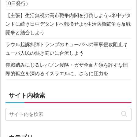
10日発行）
【主張】生活無視の高市戦争内閣を打倒しよう
○米中デタ
ントに続き日中デタントへ転換せよ
○生活防衛闘争を反戦
闘争と結合しよう
ラウル起訴糾弾
トランプのキューバへの軍事侵攻阻止
キ
ューバ人民の熱き闘いに合流しよう
停戦踏みにじるレバノン侵略・ガザ全面占領を許すな
国
際的孤立を深めるイスラエルに、さらに圧力を
サイト内検索