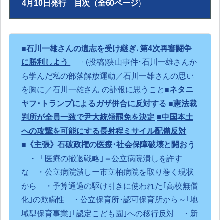
4月10日発行 目次（全60ページ
）
■
石川一雄さんの遺志を受け継ぎ､第4次再審闘争
に勝利しよう
・(投稿)狭山事件･石川一雄さんか
ら学んだ私の部落解放運動／石川一雄さんの思い
を胸に／石川一雄さん の訃報に思うこと
■
ネタニ
ヤフ･トランプによるガザ併合に反対する
■憲法裁
判所が全員一致で尹大統領罷免を決定
■中国本土
への攻撃を可能にする長射程ミサイル配備反対
■《主張》石破政権の医療･社会保障破壊と闘おう
・「医療の撤退戦略｣＝公立病院潰しを許す
な
・公立病院潰しー市立柏病院を取り巻く現状
から
・予算通過の駆け引きに使われた｢高校無償
化｣の欺瞞性
・公立保育所･認可保育所から～｢地
域型保育事業｣｢認定こども園｣への移行反対
・新