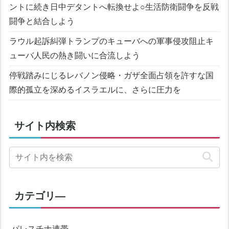
ントに続き日中デタントへ転換せよ
○生活防衛闘争を反戦
闘争と結合しよう
ラウル起訴糾弾
トランプのキューバへの軍事侵攻阻止
キ
ューバ人民の熱き闘いに合流しよう
停戦踏みにじるレバノン侵略・ガザ全面占領を許すな
国
際的孤立を深めるイスラエルに、さらに圧力を
サイト内検索
カテゴリ―
パレスチナ連帯