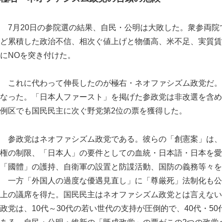
7月20日の参院選の結果、自民・公明は大敗した。衆参両院
ど累積した政治不信、相次ぐ値上げと物価高、米不足、実質賃
にNOを突き付けた。
これに代わって伸長したのが極右・ネオファシズム政党だ。
なった。「日本人ファースト」を掲げた参政党は非改選を含め
例区でも国民民主に次ぐ野党第2位の票を獲得した。
参政党はネオファシズム政党である。彼らの「創憲案」は、
権の制限、「日本人」の要件としての血統・日本語・日本を愛
「國體」の護持、自衛軍の設置と防諜活動、国防の義務等々を
一方「外国人の過度な優遇見直し」に「尊厳死」法制化も公約
上の議席を得た。国民民主はネオファシズム政党とは言えない
政党は、10代～30代の若い世代の支持が圧倒的で、40代・