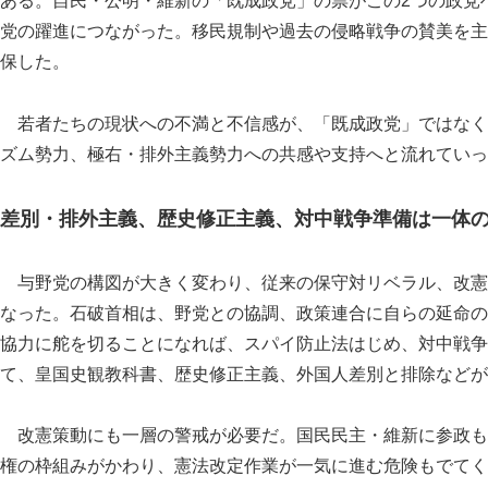
ある。自民・公明・維新の「既成政党」の票がこの2つの政党
党の躍進につながった。移民規制や過去の侵略戦争の賛美を主
保した。
若者たちの現状への不満と不信感が、「既成政党」ではなく
ズム勢力、極右・排外主義勢力への共感や支持へと流れていっ
差別・排外主義、歴史修正主義、対中戦争準備は一体
与野党の構図が大きく変わり、従来の保守対リベラル、改憲
なった。石破首相は、野党との協調、政策連合に自らの延命の
協力に舵を切ることになれば、スパイ防止法はじめ、対中戦争
て、皇国史観教科書、歴史修正主義、外国人差別と排除などが
改憲策動にも一層の警戒が必要だ。国民民主・維新に参政も
権の枠組みがかわり、憲法改定作業が一気に進む危険もでてく