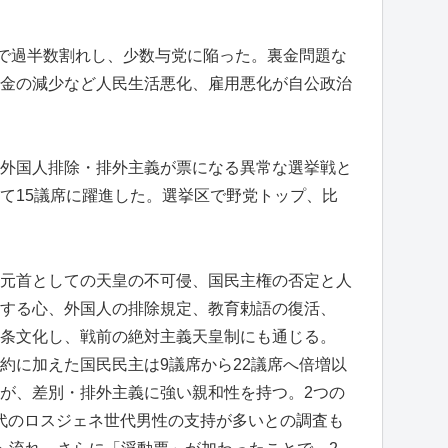
で過半数割れし、少数与党に陥った。裏金問題な
金の減少など人民生活悪化、雇用悪化が自公政治
外国人排除・排外主義が票になる異常な選挙戦と
て15議席に躍進した。選挙区で野党トップ、比
元首としての天皇の不可侵、国民主権の否定と人
する心、外国人の排除規定、教育勅語の復活、
条文化し、戦前の絶対主義天皇制にも通じる。
に加えた国民民主は9議席から22議席へ倍増以
が、差別・排外主義に強い親和性を持つ。2つの
50代のロスジェネ世代男性の支持が多いとの調査も