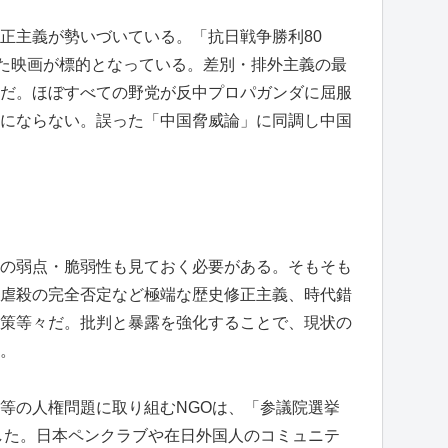
正主義が勢いづいている。「抗日戦争勝利80
した映画が標的となっている。差別・排外主義の最
だ。ほぼすべての野党が反中プロパガンダに屈服
にならない。誤った「中国脅威論」に同調し中国
の弱点・脆弱性も見ておく必要がある。そもそも
虐殺の完全否定など極端な歴史修正主義、時代錯
策等々だ。批判と暴露を強化することで、現状の
。
等の人権問題に取り組むNGOは、「参議院選挙
した。日本ペンクラブや在日外国人のコミュニテ