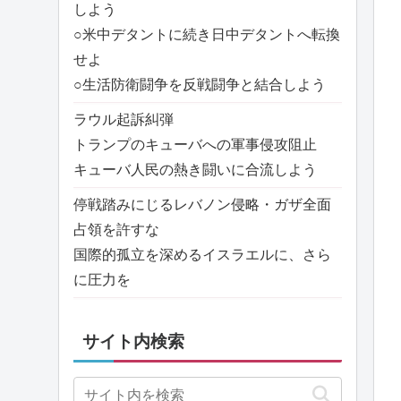
しよう
○米中デタントに続き日中デタントへ転換
せよ
○生活防衛闘争を反戦闘争と結合しよう
ラウル起訴糾弾
トランプのキューバへの軍事侵攻阻止
キューバ人民の熱き闘いに合流しよう
停戦踏みにじるレバノン侵略・ガザ全面
占領を許すな
国際的孤立を深めるイスラエルに、さら
に圧力を
サイト内検索