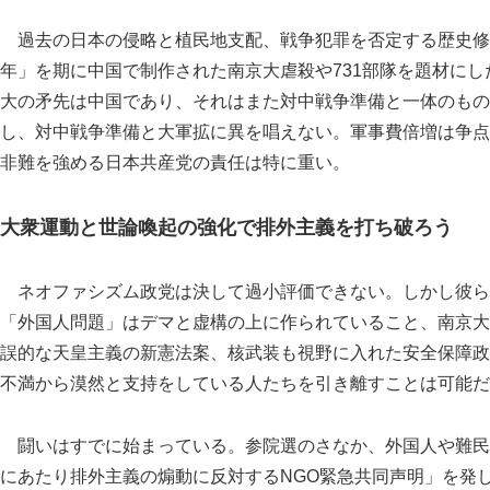
過去の日本の侵略と植民地支配、戦争犯罪を否定する歴史修
年」を期に中国で制作された南京大虐殺や731部隊を題材に
大の矛先は中国であり、それはまた対中戦争準備と一体のもの
し、対中戦争準備と大軍拡に異を唱えない。軍事費倍増は争点
非難を強める日本共産党の責任は特に重い。
大衆運動と世論喚起の強化で排外主義を打ち破ろう
ネオファシズム政党は決して過小評価できない。しかし彼ら
「外国人問題」はデマと虚構の上に作られていること、南京大
誤的な天皇主義の新憲法案、核武装も視野に入れた安全保障政
不満から漠然と支持をしている人たちを引き離すことは可能だ
闘いはすでに始まっている。参院選のさなか、外国人や難民
にあたり排外主義の煽動に反対するNGO緊急共同声明」を発