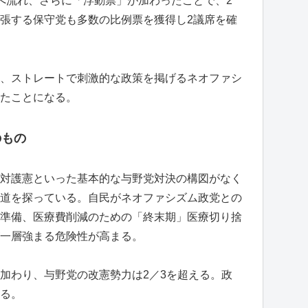
へ流れ、さらに「浮動票」が加わったことで、2
張する保守党も多数の比例票を獲得し2議席を確
、ストレートで刺激的な政策を掲げるネオファシ
たことになる。
のもの
対護憲といった基本的な与野党対決の構図がなく
道を探っている。自民がネオファシズム政党との
準備、医療費削減のための「終末期」医療切り捨
一層強まる危険性が高まる。
加わり、与野党の改憲勢力は2／3を超える。政
る。