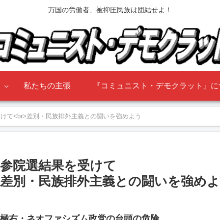
万国の労働者、被抑圧民族は団結せよ！
』
私たちの主張
『コミュニスト・デモクラット』に
けて<br>差別・民族排外主義との闘いを強めよう
参院選結果を受けて
差別・民族排外主義との闘いを強め
極右・ネオファシズム政党の台頭の危険