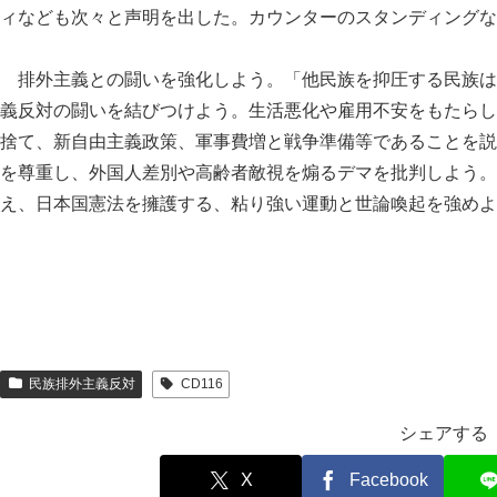
ィなども次々と声明を出した。カウンターのスタンディングな
排外主義との闘いを強化しよう。「他民族を抑圧する民族は
義反対の闘いを結びつけよう。生活悪化や雇用不安をもたらし
捨て、新自由主義政策、軍事費増と戦争準備等であることを説
を尊重し、外国人差別や高齢者敵視を煽るデマを批判しよう。
え、日本国憲法を擁護する、粘り強い運動と世論喚起を強めよ
民族排外主義反対
CD116
シェアする
X
Facebook