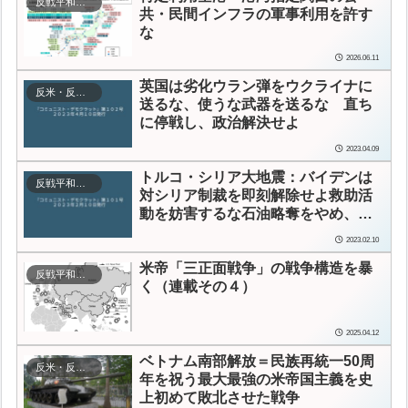
反戦平和運動
共・民間インフラの軍事利用を許す
な
2026.06.11
英国は劣化ウラン弾をウクライナに
反米・反帝・反植民地主義
送るな、使うな武器を送るな 直ち
に停戦し、政治解決せよ
2023.04.09
トルコ・シリア大地震：
バイデンは
反戦平和運動
対シリア制裁を即刻解除せよ
救助活
動を妨害するな石油略奪をやめ、米
軍を撤退させよ
2023.02.10
米帝「三正面戦争」の戦争構造を暴
反戦平和運動
く（連載その４）
2025.04.12
ベトナム南部解放＝民族再統一50周
反米・反帝・反植民地主義
年を祝う
最大最強の米帝国主義を史
上初めて敗北させた戦争