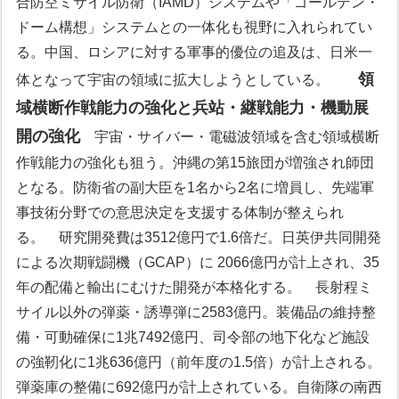
合防空ミサイル防衛（IAMD）システムや「ゴールデン・
ドーム構想」システムとの一体化も視野に入れられてい
る。中国、ロシアに対する軍事的優位の追及は、日米一
領
体となって宇宙の領域に拡大しようとしている。
域横断作戦能力の強化と兵站・継戦能力・機動展
開の強化
宇宙・サイバー・電磁波領域を含む領域横断
作戦能力の強化も狙う。沖縄の第15旅団が増強され師団
となる。防衛省の副大臣を1名から2名に増員し、先端軍
事技術分野での意思決定を支援する体制が整えられ
る。
研究開発費は3512億円で1.6倍だ。日英伊共同開発
による次期戦闘機（GCAP）に 2066億円が計上され、35
年の配備と輸出にむけた開発が本格化する。
長射程ミ
サイル以外の弾薬・誘導弾に2583億円。装備品の維持整
備・可動確保に1兆7492億円、司令部の地下化など施設
の強靭化に1兆636億円（前年度の1.5倍）が計上される。
弾薬庫の整備に692億円が計上されている。自衛隊の南西