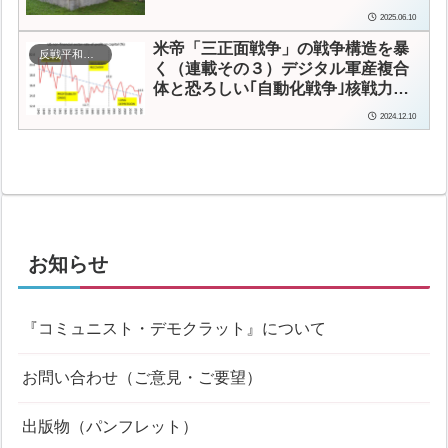
2025.06.10
米帝「三正面戦争」の戦争構造を暴
反戦平和運動
く（連載その３）
デジタル軍産複合
体と恐ろしい｢自動化戦争｣
核戦力の
近代化と核産業複合体
2024.12.10
お知らせ
『コミュニスト・デモクラット』について
お問い合わせ（ご意見・ご要望）
出版物（パンフレット）