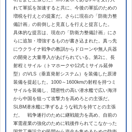
れて軍拡を加速すると共に、今後の軍拡のための
増税を行えとの提案だ。さらに現在の「防衛力整
備計画」の前倒しと見直しを行えと提言した。
具体的な提言は、現在の「防衛力整備計画」にさ
らに追加・増強するものが書き込まれた。真っ先
にウクライナ戦争の教訓からドローンや無人兵器
の開発と大量導入があげられている。第2に、長
射程ミサイル（トマホークや12式ミサイル延伸
型）のVLS（垂直発射システム）を装備した原潜
装備を提起した。1000～1600kmの射程を持つミ
サイルを装備し、隠密性の高い潜水艦で広い海洋
から中国を狙って攻撃力を高めろとの主張だ。
SLBM潜水艦に準ずるような戦力を持てとの主張
だ。
戦争遂行のために継戦能力を高め、自前の
軍需産業の強化のために戦後作られてこなかった
国営工廠設立や民間から資金を集めるための防衛