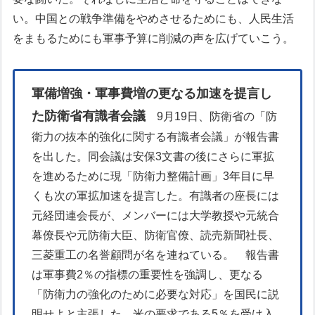
い。中国との戦争準備をやめさせるためにも、人民生活
をまもるためにも軍事予算に削減の声を広げていこう。
軍備増強・軍事費増の更なる加速を提言し
た防衛省有識者会議
9月19日、防衛省の「防
衛力の抜本的強化に関する有識者会議」が報告書
を出した。同会議は安保3文書の後にさらに軍拡
を進めるために現「防衛力整備計画」3年目に早
くも次の軍拡加速を提言した。有識者の座長には
元経団連会長が、メンバーには大学教授や元統合
幕僚長や元防衛大臣、防衛官僚、読売新聞社長、
三菱重工の名誉顧問が名を連ねている。
報告書
は軍事費2％の指標の重要性を強調し、更なる
「防衛力の強化のために必要な対応」を国民に説
明せよと主張した。米の要求である5％を受け入