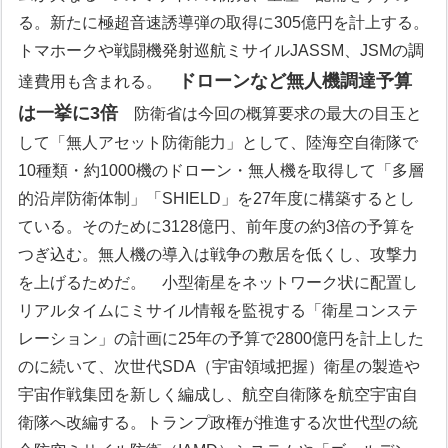
る。新たに極超音速誘導弾の取得に305億円を計上する。
トマホークや戦闘機発射巡航ミサイルJASSM、JSMの調
ドローンなど無人機調達予算
達費用も含まれる。
は一挙に3倍
防衛省は今回の概算要求の最大の目玉と
して「無人アセット防衛能力」として、陸海空自衛隊で
10種類・約1000機のドローン・無人機を取得して「多層
的沿岸防衛体制」「SHIELD」を27年度に構築するとし
ている。そのために3128億円、前年度の約3倍の予算を
つぎ込む。無人機の導入は戦争の敷居を低くし、攻撃力
を上げるためだ。
小型衛星をネットワーク状に配置し
リアルタイムにミサイル情報を監視する「衛星コンステ
レーション」の計画に25年の予算で2800億円を計上した
のに続いて、次世代SDA（宇宙領域把握）衛星の製造や
宇宙作戦集団を新しく編成し、航空自衛隊を航空宇宙自
衛隊へ改編する。トランプ政権が推進する次世代型の統