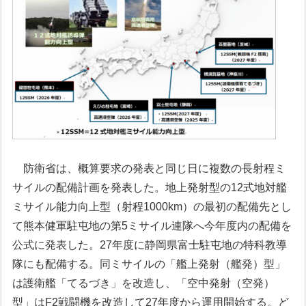
防衛省は、概算要求の発表と同じ日に複数の長射程ミ
サイルの配備計画を発表した。地上発射型の12式地対艦
ミサイル能力向上型（射程1000km）の最初の配備先とし
て熊本健軍駐屯地の第5ミサイル連隊へ今年度内の配備を
公式に発表した。27年度に静岡県富士駐屯地の特科教導
隊にも配備する。同ミサイルの「艦上発射（艦発）型」
は護衛艦「てるづき」を改造し、「空中発射（空発）
型」はF2戦闘機を改造して27年度から運用開始する。ど