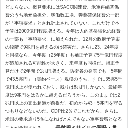
どまらない。概算要求にはSACO関連費、米軍再編関係
費のうち地元負担分、稼働数工場、弾薬確保経費の一部
が「事項要求」とされ計上されていない。これだけで本
予算は2000億円程度増える。今年は人的基盤強化の経費
の一部も「事項要求」に加えられた。12月の政府予算案
の段階で9兆円を超えるのは確実だ。さらに23、24年度
と同様なら、今年度（25年度）も補正予算で5千億円程度
が追加される可能性が大きく、来年度も同様だ。補正予
算だけで2年間で1兆円増える。防衛省の発表でも「5年間
で43.5兆円」（契約ベース）規模のうち、すでに35兆5千
億円以上が使われており、残りは8兆円しかない。最終年
度は9兆円をはるかに超えるだろうから、このままでは2
兆円以上の支出超過が前提だ。初めから43・5兆円を守る
つもりなどないのだ。GDP比2％でこれだから、さらに
米国の要求通り5％になればとんでもない軍事費増となる
長射程ミサイルの開発・量
ことが予想される。