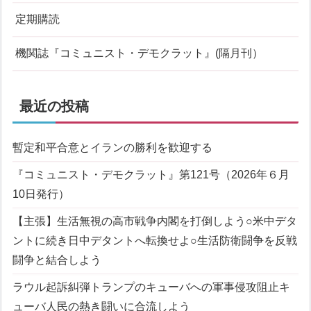
定期購読
機関誌『コミュニスト・デモクラット』(隔月刊）
最近の投稿
暫定和平合意とイランの勝利を歓迎する
『コミュニスト・デモクラット』第121号（2026年６月
10日発行）
【主張】生活無視の高市戦争内閣を打倒しよう
○米中デタ
ントに続き日中デタントへ転換せよ
○生活防衛闘争を反戦
闘争と結合しよう
ラウル起訴糾弾
トランプのキューバへの軍事侵攻阻止
キ
ューバ人民の熱き闘いに合流しよう