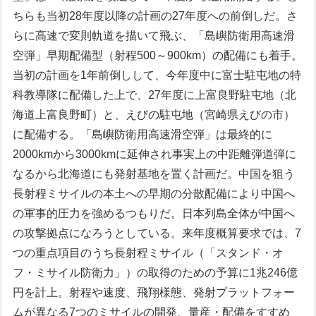
ちらも当初28年度以降の計画の27年度への前倒しだ。さ
らに高速で変則軌道を描いて飛ぶ、「島嶼防衛用高速滑
空弾」早期配備型（射程500～900km）の配備にも着手。
当初の計画を1年前倒しして、今年度中に富士駐屯地の特
科教導隊に配備した上で、27年度に上富良野駐屯地（北
海道上富良野町）と、えびの駐屯地（宮崎県えびの市）
に配備する。「島嶼防衛用高速滑空弾」は最終的に
2000kmから3000kmに延伸され事実上の中距離弾道弾に
なるから北海道にも発射基地を置く計画だ。中国を狙う
長射程ミサイルの本土への早期の分散配備により中国へ
の軍事的圧力を強めるつもりだ。日本列島全体が中国へ
の攻撃拠点になろうとしている。来年度概算要求では、7
つの重点項目のうち長射程ミサイル（「スタンド・オ
フ・ミサイル防衛力」）の取得のための予算に1兆246億
円を計上。射程や速度、飛翔様態、発射プラットフォー
ムが異なる7つのミサイルの開発、量産・配備をすすめ