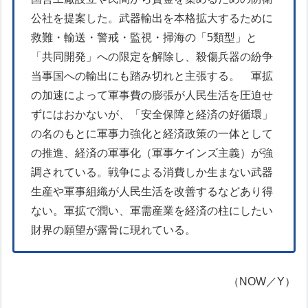
公社を提案した。武器輸出を本格拡大するために
救難・輸送・警戒・監視・掃海の「5類型」と
「共同開発」への限定を解除し、殺傷兵器の紛争
当事国への輸出にも踏み切れと主張する。
軍拡
の加速によって軍事費の膨張が人民生活を圧迫せ
ずにはおかないが、「安全保障と経済の好循環」
の名のもとに軍事力強化と経済政策の一体として
の推進、経済の軍事化（軍事ケインズ主義）が強
調されている。戦争による消費しか生まない武器
生産や軍事組織が人民生活を改善するなどあり得
ない。軍拡で潤い、軍需産業を経済の柱にしたい
財界の願望が露骨に現れている。
（NOW／Y）