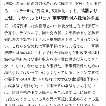
地域への海上輸送力強化のために民間船（PFI）を活用す
武器より
る。コンテナ船を2隻追加し8隻体制にする。
ご飯、ミサイルよりコメ 軍事費削減を政治的争点
に
概算要求には自衛隊との一体化が進む海上保安庁の
予算や、デジタル庁、国土交通省、文部科学省など防衛
省以外の予算で計上される軍事関連予算は含まれていな
い。これらを含めれば軍事予算はさらに増える。
軍事
費増の財源の為にこれまで社会保障費など財政支出の削
減や決算剰余金や税外収入を軍事費に優先投入してきた
が、つじつま合わせはもう限界だ。軍事費確保のための
増税なしにはやっていけなくなっている。トランプ政権
の要求するGDP比5％となれば大増税や生活関連予算の
大幅削減は避けがたい。軍事予算の削減を求める闘い
は、財政危機の下で人民生活をこれまで以上に犠牲にし
て始まろうとしている異次元の軍拡に歯止めをかける重
要な闘いだ。それなしに生活と命を守ることはできな