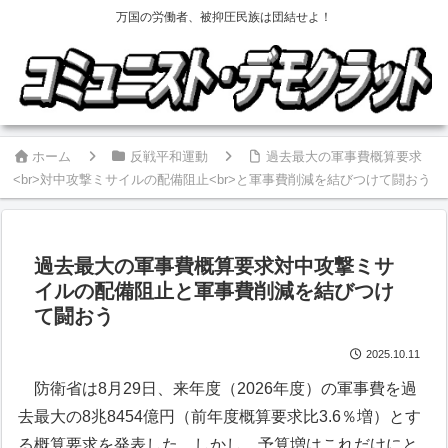
万国の労働者、被抑圧民族は団結せよ！
ホーム
反戦平和運動
過去最大の軍事費概算要求
<br>対中攻撃ミサイルの配備阻止<br>と軍事費削減を結びつけて闘おう
過去最大の軍事費概算要求
対中攻撃ミサ
イルの配備阻止
と軍事費削減を結びつけ
て闘おう
2025.10.11
防衛省は8月29日、来年度（2026年度）の軍事費を過
去最大の8兆8454億円（前年度概算要求比3.6％増）とす
る概算要求を発表した。しかし、予算増はこれだけにと