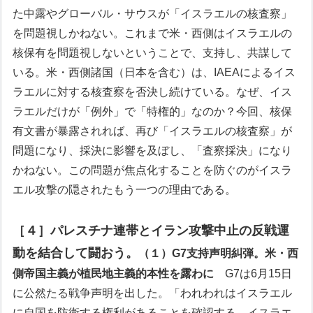
た中露やグローバル・サウスが「イスラエルの核査察」
を問題視しかねない。これまで米・西側はイスラエルの
核保有を問題視しないということで、支持し、共謀して
いる。米・西側諸国（日本を含む）は、IAEAによるイス
ラエルに対する核査察を否決し続けている。なぜ、イス
ラエルだけが「例外」で「特権的」なのか？今回、核保
有文書が暴露されれば、再び「イスラエルの核査察」が
問題になり、採決に影響を及ぼし、「査察採決」になり
かねない。この問題が焦点化することを防ぐのがイスラ
エル攻撃の隠されたもう一つの理由である。
［４］パレスチナ連帯とイラン攻撃中止の反戦運
動を結合して闘おう。
（１）G7支持声明糾弾。米・西
側帝国主義が植民地主義的本性を露わに
G7は6月15日
に公然たる戦争声明を出した。「われわれはイスラエル
に自国を防衛する権利があることを確認する。イスラエ