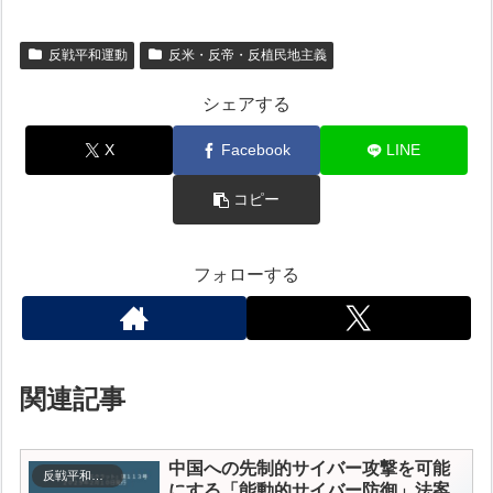
反戦平和運動
反米・反帝・反植民地主義
シェアする
X
Facebook
LINE
コピー
フォローする
関連記事
中国への先制的サイバー攻撃を可能
反戦平和運動
にする
「能動的サイバー防御」法案