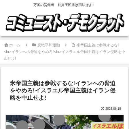
万国の労働者、被抑圧民族は団結せよ！
ホーム
反戦平和運動
米帝国主義は参戦するな!
<br>イランへの脅迫をやめろ!<br>イスラエル帝国主義はイラン侵略を中
止せよ!
米帝国主義は参戦するな!
イランへの脅迫
をやめろ!
イスラエル帝国主義はイラン侵
略を中止せよ!
2025.06.18