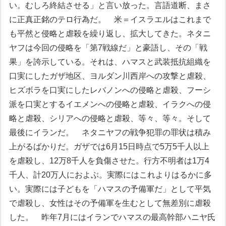
い。むしろ終結させる」と言い放った。言語道断、まさ
に正真正銘のテロ行為だ。
米＝イスラエルはこれまで
も平然と侵略と虐殺を繰り返し、拡大してきた。ネタニ
ヤフは今回の侵略を「第7戦線だ」と豪語し、その「戦
果」を誇示している。それは、ハマスと武装抵抗組織を
口実にしたガザ地区、ヨルダン川西岸への攻撃と虐殺、
ヒズボラを口実にしたレバノンへの侵略と虐殺、フーシ
派を口実とするイエメンへの侵略と虐殺、イラクへの侵
略と虐殺、シリアへの侵略と虐殺、等々、等々。そして
最後にイランだ。
ネタニヤフの戦争犯罪の罪状は積み
上がるばかりだ。ガザでは6月15日時点で5万5千人以上
を虐殺し、12万8千人を負傷させた。行方不明者は1万4
千人、計20万人におよぶ。実際にはこれよりはるかに多
い。実際には子どもを「ハマスの予備軍だ」として平気
で虐殺し、女性はその予備軍を生むとして無差別に虐殺
した。
昨年7月にはイランでハマスの最高幹部ハニヤ氏