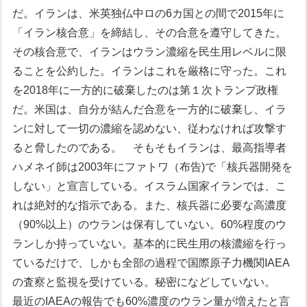
だ。イランは、米英独仏中ロの6カ国との間で2015年に
「イラン核合意」を締結し、その合意を遵守してきた。
その核合意で、イランはウラン濃縮を民生用レベルに限
ることを公約した。イランはこれを厳格に守った。これ
を2018年に一方的に破棄したのは第１次トランプ政権
だ。米国は、自分が結んだ合意を一方的に破棄し、イラ
ンに対して一切の濃縮を認めない、従わなければ攻撃す
ると脅したのである。
そもそもイランは、最高指導者
ハメネイ師は2003年にファトワ（布告)で「核兵器開発を
しない」と宣言している。イスラム国家イランでは、こ
れは絶対的な指示である。また、核兵器に必要な高濃度
（90%以上）のウランは保有していない。60%程度のウ
ランしか持っていない。基本的に民生用の核濃縮を行っ
ているだけで、しかも全部の過程で国際原子力機関IAEA
の査察と監視を受けている。秘密になどしていない。
最近のIAEAの報告でも60%濃度のウラン量が増えたと言