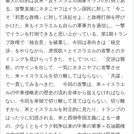
最大の目的は反米・反イスラエル国家イランの打倒であ
る。攻撃直後にネタニヤフはイラン国民に対して「今こ
そ『邪悪な政権』に対して決起せよ」と政権打倒を呼び
かけた。米もイスラエルも自らの軍事力を過信し、一撃
でイランを打倒できると思い上がっている。第1期トラン
プ政権で「核合意」を破棄し、今回は表向きは「核交
渉」をやりながら、虎視眈々とイスラエルの攻撃とのタ
イミングを見計らってきた。そしてついに、「交渉は難
航」のサインを出して、一気にネタニヤフに攻撃させ
た。米＝イスラエルを切り離してはならない。「共謀」
で一貫してみるべきだ。
今回の攻撃は、米＝イスラエ
ルの中東侵略史の歴史の流れ全体から捉えなければなら
ない。今回を単独で切り離して見てはならない。切り離
すから、米とイスラエルを対立的に見たり、トランプの
はったりに幻惑される。米と西側帝国主義による一連
の、少なくともイラク戦争以来の中東の軍事＝石油覇権