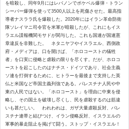
を暗殺し、同年9月にはレバノンでポケベル爆弾・トラン
シーバー爆弾を使って3500人以上を死傷させた。最高指
導者ナスララ氏を爆殺した。2020年にはイラン革命防衛
隊ソレイマニ司令官を米軍が暗殺したが、これにもイス
ラエル諜報機関モサドが関与した。これも国連が国連憲
章違反を非難した。
ネタニヤフやイスラエル、西側政
府・メディアは、口を開けば、「ホロコーストの犠牲
者」を口実に侵略と虐殺の限りを尽くす。だが、ホロコ
ーストを起こしたのはナチス・ドイツであり、社会主義
ソ連を打倒するために、ヒトラーを最後まで支持した英
仏と米国など帝国主義列強である。パレスチナ人民や中
東の人民ではない。「ホロコースト」を理由に中東を侵
略し、その国土を破壊し尽くし、民を虐殺するのは筋違
いも甚だしい。
われわれは、ガザ大量虐殺反対、パレ
スチナ連帯と結びつけ、イラン侵略反対、イスラエルの
軍事的暴走阻止を掲げて闘う。ストップ・イスラエル！