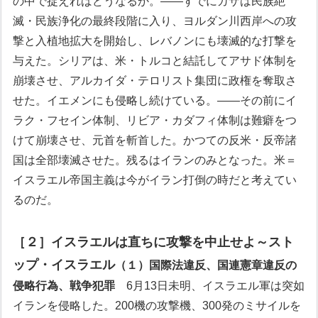
の中で捉えればどうなるか。
――すでにガザは民族絶
滅・民族浄化の最終段階に入り、ヨルダン川西岸への攻
撃と入植地拡大を開始し、レバノンにも壊滅的な打撃を
与えた。シリアは、米・トルコと結託してアサド体制を
崩壊させ、アルカイダ・テロリスト集団に政権を奪取さ
せた。イエメンにも侵略し続けている。
――その前にイ
ラク・フセイン体制、リビア・カダフィ体制は難癖をつ
けて崩壊させ、元首を斬首した。かつての反米・反帝諸
国は全部壊滅させた。残るはイランのみとなった。
米＝
イスラエル帝国主義は今がイラン打倒の時だと考えてい
るのだ。
［２］イスラエルは直ちに攻撃を中止せよ～スト
ップ・イスラエル
（１）国際法違反、国連憲章違反の
侵略行為、戦争犯罪
6月13日未明、イスラエル軍は突如
イランを侵略した。200機の攻撃機、300発のミサイルを