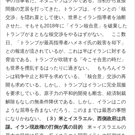
争の当事者だ。ネタニヤフはグルである。当初から直接
間接の芝居を打ってきた。トランプは、イランとの「核
交渉」を隠れ蓑として使い、世界とイラン指導者を油断
させた。そもそも2018年に「イラン核合意」を破棄した
トランプがまともな核交渉をやるはずがない。
ここ数
日、「トランプが最高指導者ハメネイ氏の殺害を却下」
との報道が流されているが、これは半ばイランに対する
脅迫である。トランプが吹聴する「今こそ合意の時だ」
も世界を攪乱するはったりに過ぎない。
もちろんイラ
ンは戦争中止と和平を求めている。「核合意」交渉の再
開も求めている。
しかし、トランプはイランに完全屈服
を要求している。原子力の平和的開発も断念、経済制裁
解除もなしの無条件降伏である。しかし、イランはこの
ような屈辱を呑まないだろう。このままでは最悪の事態
になりかねない。
（３）米とイスラエル、西側政府は共
謀。イラン現政権の打倒が真の目的
米＝イスラエルの