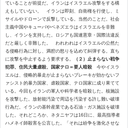
ていることが前提だ。イランはイスラエル攻撃をする構
えもしていない。
イランは即刻、自衛権を行使し、ミ
サイルやドローンで反撃している。当然のことだ。
社会
主義中国やキューバやベネズエラはイスラエルを非難
し、イランを支持した。ロシアも国連憲章・国際法違反
だと厳しく非難した。
われわれはイスラエルの公然た
る侵略行為に対し、満腔の怒りを込めて糾弾する。直ち
に攻撃を中止するよう要求する。
（２）止まらない戦争
犯罪、住民大量虐殺、国家テロ＝要人暗殺
今やイスラ
エルは、侵略的暴走が止まらないブレーキが効かないフ
ァシスト的暴力国家、虐殺国家、テロ国家に成り果てて
いる。今回もイランの軍人や科学者を暗殺した。核施設
を攻撃した。放射能汚染で周辺を汚染する許し難い破壊
行為だ。イランの基幹産業である石油・ガス施設を破壊
した。それどころか、ネタニヤフは16日に、最高指導者
ハメネイ師殺害を公言した。「それは紛争を激化させな