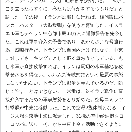
席し、テヘランの1千万人に避難を呼びかけた。「私がこ
こを去ったらすぐに、私たちは何かをするつもりだ」と
語った。その後、イランが屈服しなければ、核施設にバ
ンカーバスター（大型爆弾）を使うと脅迫した。イスラ
エル軍もテヘラン中心部市民33万人に避難警告を発令し
た。これは軍事介入の予告であり、あからさまな脅迫行
為、威嚇行為だ。トランプは自国内だけではなく、中東
に対しても「キング」として振る舞おうとしている。も
し米軍が直接攻撃すれば、イランは周辺の米軍基地を攻
撃せざるを得ない。ホルムズ海峡封鎖という最悪の事態
になりかねない。トランプは戦争を弄んでいるのだ。断
じて許すことはできない。
米帝は、対イラン戦争に直
接介入するための軍事態勢をとり始めた。空母ニミッツ
打撃群が中東に移動した。これで空母2隻体制となる。イ
ージス艦を東地中海に派遣した。31機の空中給油機をヨ
ーロッパに送り、そこから中東上空で活動できるように