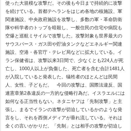
使った大規模な攻撃だ。その後も今日まで持続的に攻撃
を続けている。首都テヘランをはじめ各地の核施設、軍
関連施設、中央政府施設を攻撃し、多数の軍・革命防衛
隊や科学者のトップを暗殺し、一般住民の住宅や病院も
空爆と巡航ミサイルで攻撃した。攻撃対象も世界最大の
サウスパース・ガス田や貯油タンクなどエネルギー関連
施設、空港・各官庁・テレビ局などに拡大している。イ
ラン保健省は、攻撃以来3日間で、少なくとも224人が死
亡し、1000人以上が負傷した、死亡者を含む合計1481人
が入院していると発表した。犠牲者のほとんどは民間
人、女性、子どもだ。
今回の攻撃は、国際法違反、国
連憲章第2条違反の一方的な侵略行為だ。イスラエルには
如何なる正当性もない。ネタニヤフは「先制攻撃」と主
張し、まるでイランの攻撃が切迫しているかのような発
言をし、それを西側メディアが垂れ流している。それは
全くの言いがかりだ。「先制」とは相手の攻撃が切迫し