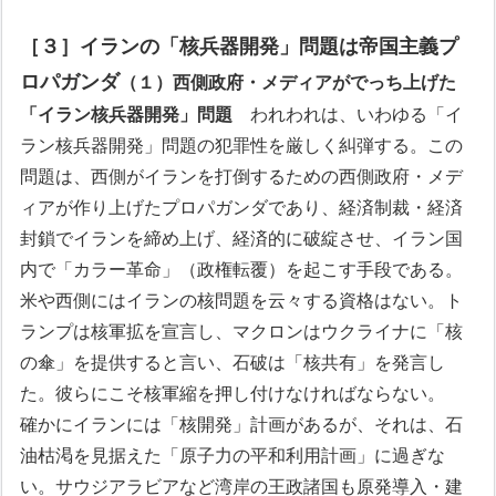
［３］イランの「核兵器開発」問題は帝国主義プ
ロパガンダ
（１）西側政府・メディアがでっち上げた
「イラン核兵器開発」問題
われわれは、いわゆる「イ
ラン核兵器開発」問題の犯罪性を厳しく糾弾する。この
問題は、西側がイランを打倒するための西側政府・メデ
ィアが作り上げたプロパガンダであり、経済制裁・経済
封鎖でイランを締め上げ、経済的に破綻させ、イラン国
内で「カラー革命」（政権転覆）を起こす手段である。
米や西側にはイランの核問題を云々する資格はない。ト
ランプは核軍拡を宣言し、マクロンはウクライナに「核
の傘」を提供すると言い、石破は「核共有」を発言し
た。彼らにこそ核軍縮を押し付けなければならない。
確かにイランには「核開発」計画があるが、それは、石
油枯渇を見据えた「原子力の平和利用計画」に過ぎな
い。サウジアラビアなど湾岸の王政諸国も原発導入・建