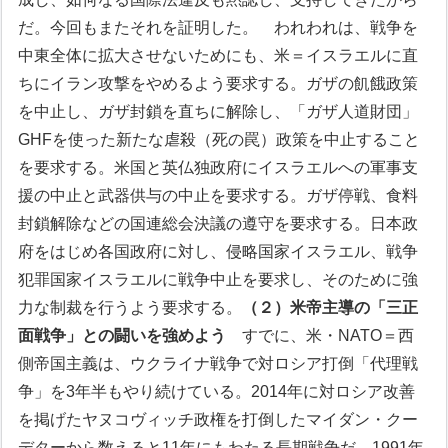
だ。今回もまたそれを証明した。
われわれは、戦争を
中東全体に拡大させないためにも、米＝イスラエルに直
ちにイラン攻撃をやめるよう要求する。ガザの飢餓政策
を中止し、ガザ封鎖を直ちに解除し、「ガザ人道財団」
GHFを使った新たな虐殺（死の罠）政策を中止すること
を要求する。米国と英仏独政府にイスラエルへの軍事支
援の中止と武器供与の中止を要求する。ガザ停戦、食料
封鎖解除などの国連総会決議の遵守を要求する。日本政
府をはじめ各国政府に対し、侵略国家イスラエル、戦争
犯罪国家イスラエルに戦争中止を要求し、そのために強
力な制裁を行うよう要求する。
（２）米帝主導の「三正
面戦争」との闘いを強めよう
すでに、米・NATO＝西
側帝国主義は、ウクライナ戦争で対ロシア打倒「代理戦
争」を3年半もやり続けている。2014年に対ロシア改善
を掲げたヤヌコヴィッチ政権を打倒したマイダン・クー
デターから数えると11年にもわたる長期戦争だ。1991年