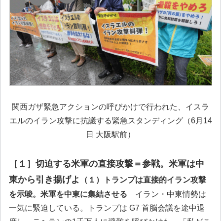
関西ガザ緊急アクションの呼びかけで行われた、イスラ
エルのイラン攻撃に抗議する
緊急スタンディング（6月14
日 大阪駅前）
［１］切迫する米軍の直接攻撃＝参戦。米軍は中
東から引き揚げよ
（１）トランプは直接的イラン攻撃
を示唆。米軍を中東に集結させる
イラン・中東情勢は
一気に緊迫している。トランプは G7 首脳会議を途中退