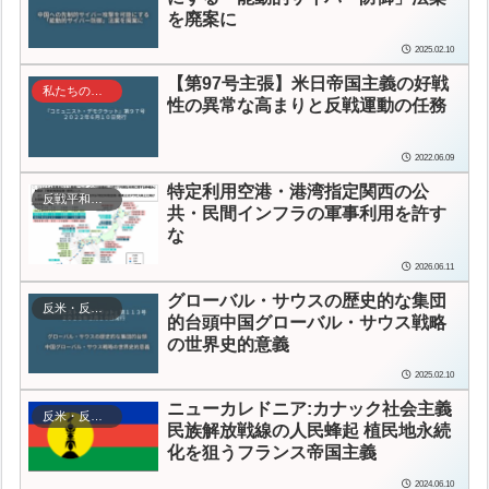
を廃案に
2025.02.10
【第97号主張】
米日帝国主義の好戦
私たちの主張
性の異常な高まりと反戦運動の任務
2022.06.09
特定利用空港・港湾指定
関西の公
反戦平和運動
共・民間インフラの軍事利用を許す
な
2026.06.11
グローバル・サウスの歴史的な集団
反米・反帝・反植民地主義
的台頭
中国グローバル・サウス戦略
の世界史的意義
2025.02.10
ニューカレドニア:カナック社会主義
反米・反帝・反植民地主義
民族解放戦線の人民蜂起
植民地永続
化を狙うフランス帝国主義
2024.06.10