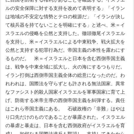
ルの安全保障に対する支持を改めて表明する」「イラン
は地域の不安定な情勢とテロの根源だ」「イランが決し
て核兵器を持てないことを明確にする」と述べ、米＝イ
スラエルの侵略を公然と支持した。徹頭徹尾イスラエル
を支持し、米＝イスラエルによる中東戦争、戦火拡大を
公然と支持する犯罪行為だ。帝国主義の本性を露わにす
るものだ。
米＝イスラエルと日本を含む西側帝国主義
は、戦争を中東全域に拡大し、火の海にするつもりだ。
イラン打倒は西側帝国主義全体の総意になったのだ。わ
れわれは、国際法を守らずとも許される無法国家、異常
なファシスト的殺人国家イスラエルを軍事国家に育て上
げ、防衛する米帝主導の西側帝国主義を糾弾する。責任
はこれら帝国主義にある。
石破政権の「非難」はやは
り口先だけのものであることが暴露された。イスラエル
の暴虐と暴走は、日本を含む西側政府がイスラエルを育
成し、如何なる国際法違反も黙認し、支持してきたから