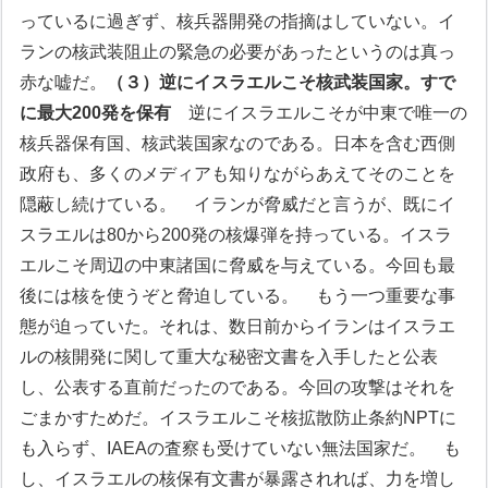
っているに過ぎず、核兵器開発の指摘はしていない。イ
ランの核武装阻止の緊急の必要があったというのは真っ
赤な嘘だ。
（３）逆にイスラエルこそ核武装国家。すで
に最大200発を保有
逆にイスラエルこそが中東で唯一の
核兵器保有国、核武装国家なのである。日本を含む西側
政府も、多くのメディアも知りながらあえてそのことを
隠蔽し続けている。
イランが脅威だと言うが、既にイ
スラエルは80から200発の核爆弾を持っている。イスラ
エルこそ周辺の中東諸国に脅威を与えている。今回も最
後には核を使うぞと脅迫している。
もう一つ重要な事
態が迫っていた。それは、数日前からイランはイスラエ
ルの核開発に関して重大な秘密文書を入手したと公表
し、公表する直前だったのである。今回の攻撃はそれを
ごまかすためだ。イスラエルこそ核拡散防止条約NPTに
も入らず、IAEAの査察も受けていない無法国家だ。
も
し、イスラエルの核保有文書が暴露されれば、力を増し