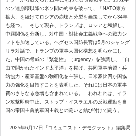
のソ連崩壊以降の米ソ間の約束を破って、「NATO東方
拡大」を続けてロシアの崩壊と分裂を画策してから34年
も経つ。
そして現在、トランプは、ロシアと和解し、
中露関係を分断し、対中国・対社会主義戦争への戦力シ
フトを加速している。ヘグセス国防長官は5月のシャング
リラ対話で、トランプの軍事大国化構想を明らかにし
た。中国の脅威の「緊急性」（urgency）を強調し、「自
由で開かれたインド太平洋」を掲げ、共同軍事演習・兵
站協力・産業基盤の強靭化を主張し、日米豪比四か国協
力の強化を目指すことを表明した。それには日本の軍事
費のさらなる急増も含まれている。
われわれは、イラ
ン攻撃即時中止、ストップ・イスラエルの反戦運動を自
国の帝国主義的軍国主義との闘いと結び付けて闘う。
2025年6月17日
『コミュニスト・デモクラット』編集局