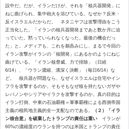
設中だ。だが、イランだけが、それを「核兵器開発」に
ねじ曲げられ、集中砲火を浴びている。なぜか？反米・
反イスラエルだからだ。
ネタニヤフは攻撃理由をこう
正当化した。「イランの核兵器開発まであと数か月に迫
っていた。黙っていられなくなった。最後の機会だっ
た」と。メディアも、これを鵜呑みにし、まるで今回の
イラン攻撃がイランの「核開発」にあるかのようにねじ
曲げている。「イラン核脅威、力で排除」（日経
6/14）、「ウラン濃縮、溝深く決断」（毎日6/14）な
ど。
核兵器が問題なら、なぜイスラエルは住宅やイン
フラを攻撃するのか。そもそもなぜ核を持たないガザや
レバノンやシリアやイラクを攻撃するのか。真の目的は
イラン打倒、中東の石油覇権＝軍事覇権による西側帝国
主義の植民地主義的全一支配なのである。
（２）「イラ
ン核合意」を破棄したトランプの責任は重い
イランが
60%の濃縮度のウランを持つのは米国とトランプの責任