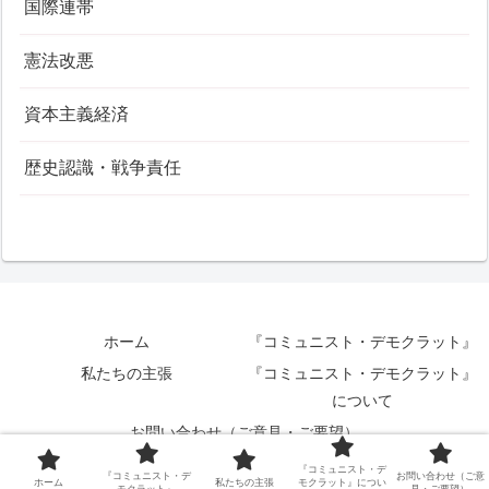
国際連帯
憲法改悪
資本主義経済
歴史認識・戦争責任
ホーム
『コミュニスト・デモクラット』
私たちの主張
『コミュニスト・デモクラット』
について
お問い合わせ（ご意見・ご要望）
© 2024 『コミュニスト・デモクラット』編集局
『コミュニスト・デ
『コミュニスト・デ
お問い合わせ（ご意
ホーム
私たちの主張
モクラット』につい