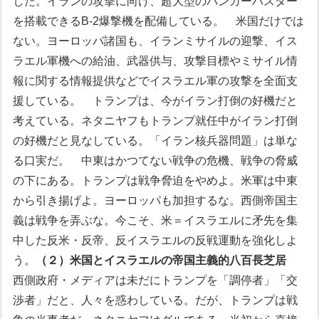
した。イランの攻撃に向け、超大型のバンカーバスター
を搭載できるB-2爆撃機を配備している。
米国だけでは
ない。ヨーロッパ諸国も、イランミサイルの迎撃、イス
ラエル軍機への給油、武器供与、攻撃目標やミサイル情
報に関する情報提供などでイスラエル軍の攻撃を全面支
援している。
トランプは、今がイラン打倒の好機だと
考えている。ネタニヤフもトランプ就任中がイラン打倒
の好機だと見なしている。「イラン核兵器問題」は単な
る口実だ。
中東はかつてない戦争の危機、戦争の脅威
の下にある。トランプは戦争脅迫をやめよ。米軍は中東
から引き揚げよ。ヨーロッパも加担するな。西側帝国主
義は戦争を弄ぶな。今こそ、米＝イスラエルに矛先を集
中した反米・反帝、反イスラエルの反戦運動を強化しよ
う。
（２）米国とイスラエルの帝国主義的八百長芝居
西側政府・メディアは未だにトランプを「調停者」「交
渉者」だと、人々を惑わしている。だが、トランプは戦