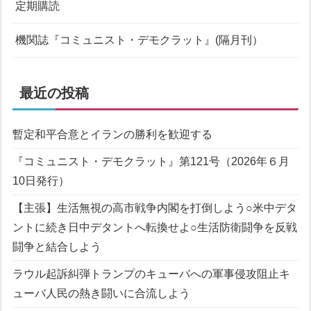
定期購読
機関誌『コミュニスト・デモクラット』(隔月刊）
最近の投稿
暫定和平合意とイランの勝利を歓迎する
『コミュニスト・デモクラット』第121号（2026年６月
10日発行）
【主張】生活無視の高市戦争内閣を打倒しよう
○米中デタ
ントに続き日中デタントへ転換せよ
○生活防衛闘争を反戦
闘争と結合しよう
ラウル起訴糾弾
トランプのキューバへの軍事侵攻阻止
キ
ューバ人民の熱き闘いに合流しよう