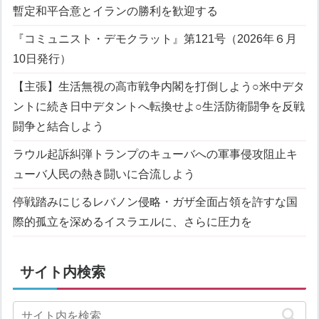
暫定和平合意とイランの勝利を歓迎する
『コミュニスト・デモクラット』第121号（2026年６月
10日発行）
【主張】生活無視の高市戦争内閣を打倒しよう
○米中デタ
ントに続き日中デタントへ転換せよ
○生活防衛闘争を反戦
闘争と結合しよう
ラウル起訴糾弾
トランプのキューバへの軍事侵攻阻止
キ
ューバ人民の熱き闘いに合流しよう
停戦踏みにじるレバノン侵略・ガザ全面占領を許すな
国
際的孤立を深めるイスラエルに、さらに圧力を
サイト内検索