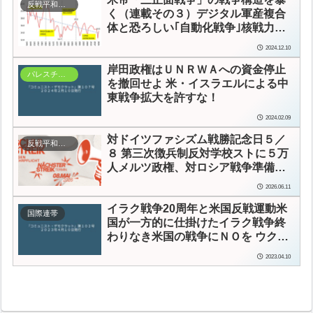
反戦平和運動
く（連載その３）
デジタル軍産複合
体と恐ろしい｢自動化戦争｣
核戦力の
近代化と核産業複合体
2024.12.10
岸田政権はＵＮＲＷＡへの資金停止
パレスチナ連帯
を撤回せよ
米・イスラエルによる中
東戦争拡大を許すな！
2024.02.09
対ドイツファシズム戦勝記念日
５／
反戦平和運動
８ 第三次徴兵制反対学校ストに５万
人
メルツ政権、対ロシア戦争準備を
本格化
2026.06.11
イラク戦争20周年と米国反戦運動
米
国際連帯
国が一方的に仕掛けたイラク戦争
終
わりなき米国の戦争にＮＯを ウクラ
イナに平和を
2023.04.10