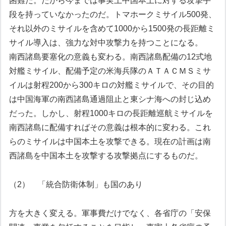
困難だ。だから今までは事実上中国本土に対する攻撃手
段を持っていなかったのだ。トマホークミサイル500発、
それ以外のミサイルを含めて1000から1500発の長距離ミ
サイル導入は、強力な対中攻撃力を持つことになる。
南西諸島要塞化の意義も変わる。南西諸島配備の12式地
対艦ミサイル、配備予定の米海兵隊のＡＴＡＣＭＳミサ
イルは射程200から300キロの対艦ミサイルで、その目的
は中国海軍の南西諸島通過阻止と東シナ海への封じ込め
だった。しかし、射程1000キロの長距離巡航ミサイルを
南西諸島に配備すればその意義は根本的に変わる。これ
らのミサイルは中国本土を攻撃できる。現在の計画は南
西諸島を中国本土を攻撃する攻撃拠点にするものだ。
（2） 「統合防衛体制」も国のあり
方を大きく変える。軍事費だけでなく、各省庁の「安保