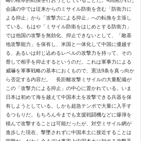
略の根本的転換を行おうとしていることだ。4回開かれた
会議の中では従来からのミサイル防衛を含む「防衛力に
よる抑止」から「攻撃力による抑止」への転換を主張し
ている。もはや「ミサイル防衛をはじめとする防衛力」
では他国の攻撃を無効化、抑止できないとして、「敵基
地攻撃能力」を保有し、米国と一体化して中国に優越す
る、あるいは封じ込めるレベルの攻撃力を持って、その
脅しで相手を抑止するというのだ。これは軍事力による
威嚇を軍事戦略の基本におくもので、憲法9条を真っ向か
ら否定する内容だ。
長距離攻撃ミサイルの大量配備が
この「攻撃力による抑止」の中心に置かれている。いま
日本は初めて海を越えて中国本土を攻撃できる兵器を保
有しようとしている。しかも超急テンポで大量に入手す
るつもりだ。もちろん今までも支援戦闘機などに爆弾を
積んで攻撃することは可能だったが、対空ミサイル網が
進歩した現在、撃墜されずに中国本土に接近することは