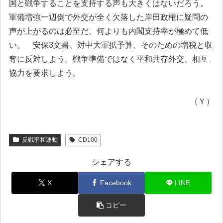
国と戦争することを支持する声も大きくはないだろう。
軍備増強一辺倒で外交が全く欠落した岸田政権に疑問の
声が上がるのは必至だ。何よりも内閣支持率が極めて低
い。
安保3文書、対中大軍拡予算、そのための増税と収
奪に反対しよう。戦争準備ではなく平和共存外交、相互
協力を要求しよう。
（Ｙ）
反戦平和運動
CD100
シェアする
X
Facebook
LINE
コピー