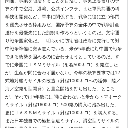
関連」事業を包括することを目指し、事実上各省庁の予
算の中で空港、港湾、公共インフラ、また軍民共通の科
学技術開発など、軍事に関係する、戦争に役に立つ部門
を優先させる枠組みだ。国家予算の全体の中で戦争計画
遂行を最優先にした態勢を作ろうというものだ。文字通
り戦争国家化だ。
明らかに防衛省は政府に先行して対
中戦争準備に突き進んでいる。米が5年後に対中国で戦争
できる態勢を固めるのに合わせようとしているのだ。す
でに米国にＪＳＭミサイル（射程500キロ）を発注した
が、生産が間に合わず届かない。今年の概算要求では12
式地対艦ミサイルの改造（射程1000キロへの延伸、陸／
海／空発射型開発）と量産開始を打ち出した。ところ
が、それでは5年後には間に合わないと米からトマホーク
ミサイル（射程1600キロ）500発の購入に踏み出した。
更にＪＡＳＳＭミサイル（射程1000キロ）を購入する。
また日本独自での極超音速ミサイル、滑空型ミサイルの