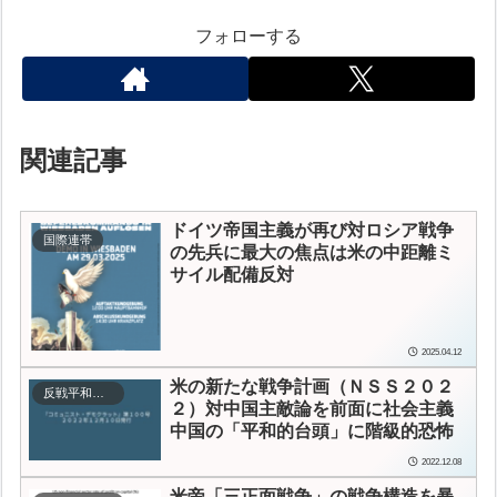
フォローする
関連記事
ドイツ帝国主義が再び対ロシア戦争
国際連帯
の先兵に
最大の焦点は米の中距離ミ
サイル配備反対
2025.04.12
米の新たな戦争計画（ＮＳＳ２０２
反戦平和運動
２）
対中国主敵論を前面に
社会主義
中国の「平和的台頭」に階級的恐怖
2022.12.08
米帝「三正面戦争」の戦争構造を暴