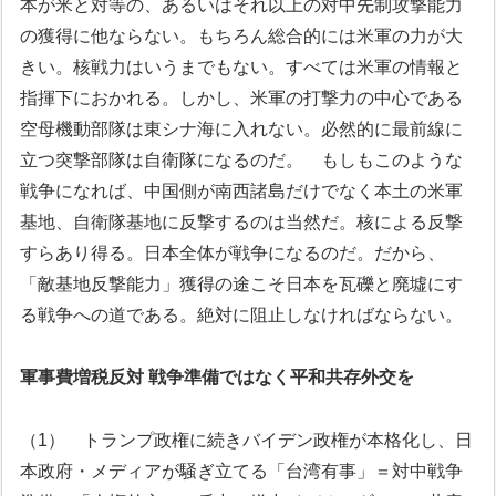
本が米と対等の、あるいはそれ以上の対中先制攻撃能力
の獲得に他ならない。もちろん総合的には米軍の力が大
きい。核戦力はいうまでもない。すべては米軍の情報と
指揮下におかれる。しかし、米軍の打撃力の中心である
空母機動部隊は東シナ海に入れない。必然的に最前線に
立つ突撃部隊は自衛隊になるのだ。
もしもこのような
戦争になれば、中国側が南西諸島だけでなく本土の米軍
基地、自衛隊基地に反撃するのは当然だ。核による反撃
すらあり得る。日本全体が戦争になるのだ。だから、
「敵基地反撃能力」獲得の途こそ日本を瓦礫と廃墟にす
る戦争への道である。絶対に阻止しなければならない。
軍事費増税反対 戦争準備ではなく平和共存外交を
（1） トランプ政権に続きバイデン政権が本格化し、日
本政府・メディアが騒ぎ立てる「台湾有事」＝対中戦争