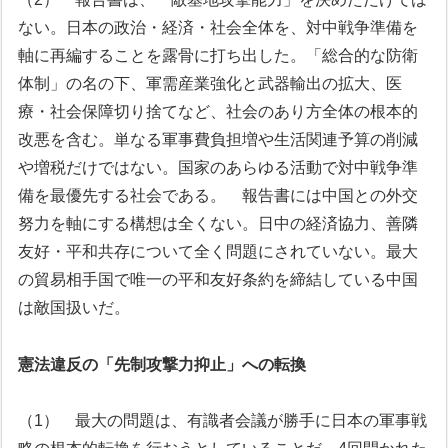
ない。日本の政治・経済・社会全体を、対中戦争準備を
軸に再編することを露骨に打ち出した。「総合的な防衛
体制」の名の下、軍需産業強化と武器輸出の拡大、医
療・社会保障切り捨てなど、社会のあり方全体の根本的
改悪を含む。単なる軍事費負担増や生活関連予算の削減
や増税だけではない。国家のあらゆる活動で対中戦争準
備を最優先する社会である。
報告書には中国との外交
努力を軸にする構想は全くない。日中の経済協力、善隣
友好・平和共存について全く問題にされていない。最大
の貿易相手国で唯一の平和友好条約を締結している中国
は敵国扱いだ。
憲法違反の「先制攻撃力抑止」への転換
（1） 最大の問題は、有識者会議が勝手に日本の軍事戦