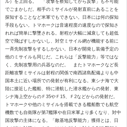
ル）を上回る。
「攻撃を察知してから反撃」も不可能
でごまかしだ。相手のミサイルが発射直前にあることを
探知することなど米軍でもできない。日本には何の探知
手段もない。トマホークは音速程度の速度なので探知さ
れれば簡単に撃墜される。射程が大幅に減衰しても超低
空で飛ばすしかないし、対空ミサイル網が機能する前に
一斉先制攻撃をするしかない。日本が開発し装備予定の
他のミサイルも同じだ。これらは「反撃能力」等ではな
く、先制攻撃用の兵器なのだ。
またトマホークなど長
距離攻撃ミサイルは射程の関係で南西諸島配備よりも中
国本土に近い場所での発射が有利になる。東シナ海で大
陸に接近した艦船、特に潜航した潜水艦からの発射、東
シナ海上空からのＦ35やＦ15、Ｆ2などからの発射だ。
トマホークや他のミサイルを搭載できる艦船数でも航空
機数でも自衛隊が第7艦隊や在日米軍より多くなり、対中
国攻撃の主体になる。「敵基地反撃能力」獲得とは、日