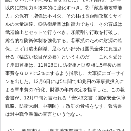
以内に防衛力を抜本的に強化すべき。②「敵基地攻撃能
力」の保有・増強は不可欠。その柱は長距離攻撃ミサイ
ルの大量調達。③防衛産業は防衛力であり、その育成は
武器輸出とセットで行うべき。④縦割り行政を打破し、
総合的な防衛体制を強化する。⑤軍拡のための財源の確
保。まずは歳出削減。足らない部分は国民全体に負担さ
せる（幅広い税目が必要）というものだ。
これを受け
て岸田首相は、11月28日に防衛相と財務相に5年後の軍
事費をＧＤＰ比2％にするよう指示し、大軍拡にゴーサイ
ンを出した。12月6日には5年間で43兆円の軍事費投入に
よる軍事費の2倍化、財源の年内決定を指示した。この報
告書が、12月中旬と言われる「安保3文書（国家安全保障
戦略、防衛大綱、中期防）」改訂の骨格をなす。報告書
は対中戦争準備の宣言という他ない。
（2） 報告書は、「敵基地攻撃能力」を決めただけでは