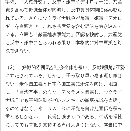
準備、「人権外交」、反中・嫌中イデオロギーに、共産
党を含めて野党全体が同調し、反中翼賛体制に絡め取ら
れている。さらにウクライナ戦争が反露・嫌露イデオロ
ギーを台頭させ、これも共産党を含む野党を巻き込んで
いる。立民も「敵基地攻撃能力」容認を検討し、共産党
も反中・嫌中にとらわれる限り、本格的に対中軍拡と対
決できない。
（2） 好戦的雰囲気が社会全体を覆い、反戦運動は守勢
に立たされている。しかし、手っ取り早い巻き返し策は
ない。米帝国主義と日本帝国主義に矛先を向け、地道
に、「台湾有事」のウソ・デタラメを暴露し、ウクライ
ナ戦争でも平和運動がゼレンスキーの徹底抗戦を支援す
るのではなく、米・ＮＡＴＯに矛先を向けた宣伝を積み
重ねるしかない。
反発は強まりつつある。生活を犠牲
にしてでも軍拡を支持する声は大きくはない。本当に中