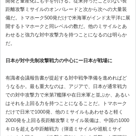
開発と量産化にも手を付ける。従来持ったことのない長
距離攻撃ミサイルのオンパレードと次から次への大量装
備だ。トマホーク500発だけで米海軍がインド太平洋に展
開するトマホークと同レベルの数だ。他のミサイルとあ
わせると強力な対中攻撃力を持つことになるのは明らか
だ。
日本が対中先制攻撃戦力の中心にー日本が戦場に
有識者会議報告書が提起する対中戦争準備を進めればど
うなるか。最も重大なのは、アジアで、日本が通常戦力
での対中攻撃力で米第7艦隊や在日米軍と並ぶか、あるい
はそれを上回る力を持つことになることだ。トマホーク
だけで日米で1000発、他のミサイルもあわせると軽く
2000発を上回る長距離攻撃ミサイル装備は、中国の1000
キロを超える中距離戦力（弾道ミサイルや巡航ミサイ