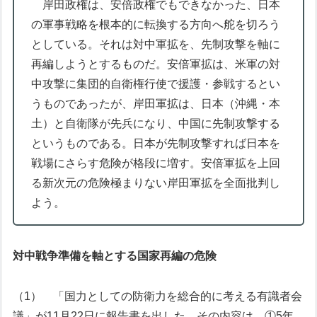
岸田政権は、安倍政権でもできなかった、日本
の軍事戦略を根本的に転換する方向へ舵を切ろう
としている。それは対中軍拡を、先制攻撃を軸に
再編しようとするものだ。安倍軍拡は、米軍の対
中攻撃に集団的自衛権行使で援護・参戦するとい
うものであったが、岸田軍拡は、日本（沖縄・本
土）と自衛隊が先兵になり、中国に先制攻撃する
というものである。日本が先制攻撃すれば日本を
戦場にさらす危険が格段に増す。安倍軍拡を上回
る新次元の危険極まりない岸田軍拡を全面批判し
よう。
対中戦争準備を軸とする国家再編の危険
（1） 「国力としての防衛力を総合的に考える有識者会
議」が11月22日に報告書を出した。その内容は、①5年