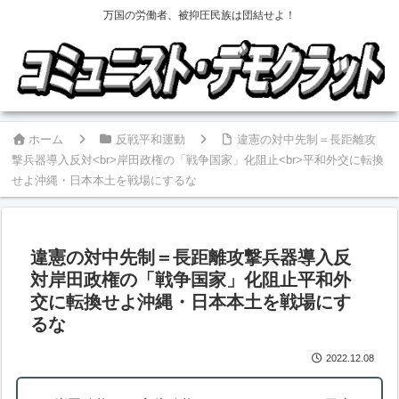
万国の労働者、被抑圧民族は団結せよ！
ホーム
反戦平和運動
違憲の対中先制＝長距離攻
撃兵器導入反対<br>岸田政権の「戦争国家」化阻止<br>平和外交に転換
せよ沖縄・日本本土を戦場にするな
違憲の対中先制＝長距離攻撃兵器導入反
対
岸田政権の「戦争国家」化阻止
平和外
交に転換せよ沖縄・日本本土を戦場にす
るな
2022.12.08