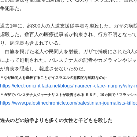
争犯罪だ。
過去1年に、約300人の人道支援従事者を虐殺した。ガザの病
虐殺した。数百人の医療従事者が拘束され、行方不明となって
り、病院長も含まれている。
白旗を掲げた老人や民間人を射殺。ガザで捕虜にされた3人
によって処刑された。パレスチナ人の記者やカメラマンやジャ
が真実を隠蔽し、報道させないためだ。
＊なぜ民間人を虐殺することがイスラエルの意図的な戦略なのか
https://electronicintifada.net/blogs/maureen-clare-murphy/why-m
＊ガザでパレスチナ人ジャーナリストが殺害される ＲＳＦ、10カ国で「フラッシ
https://www.palestinechronicle.com/palestinian-journalists-killed
過去のどの紛争よりも多くの女性と子どもを殺した