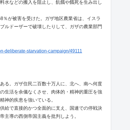
料水などの搬入を阻止し、飢餓や餓死を生み出し
68％が被害を受けた。ガザ地区農業省は、イスラ
ブルドーザーで破壊したりして、ガザの農業部門
tion-deliberate-starvation-campaign/49111
ある。ガザ住民二百数十万人に、北へ、南へ何度
の生活を余儀なくさせ、肉体的・精神的重圧を強
精神的疾患を強いている。
供給で直接的かつ全面的に支え、国連での停戦決
帝主導の西側帝国主義を批判しよう。