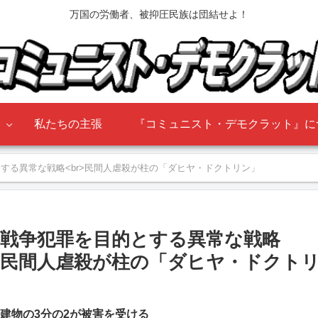
万国の労働者、被抑圧民族は団結せよ！
』
私たちの主張
『コミュニスト・デモクラット』に
する異常な戦略<br>民間人虐殺が柱の「ダヒヤ・ドクトリン」
戦争犯罪を目的とする異常な戦略
民間人虐殺が柱の「ダヒヤ・ドクト
建物の3分の2が被害を受ける