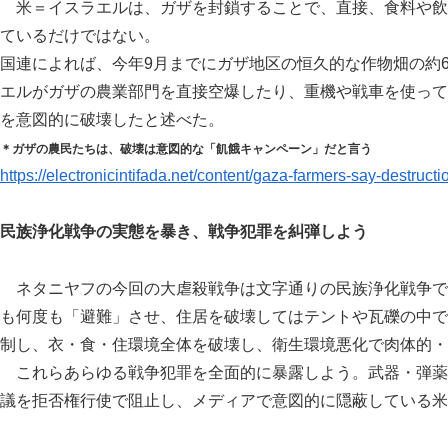
米＝イスラエルは、ガザを封鎖することで、直接、食料や飲
ているだけではない。
国連によれば、今年9月までにガザ地区の恒久的な作物畑の約
エルがガザの農業部門を直接空爆したり、重機や戦車を使って
を意図的に破壊したと述べた。
＊ガザの農民たちは、破壊は意図的な「飢餓キャンペーン」だと言う
https://electronicintifada.net/content/gaza-farmers-say-destruc
民族浄化戦争の実態を暴き、戦争犯罪を糾弾しよう
ネタニヤフの今回の大虐殺戦争は文字通りの民族浄化戦争で
も何度も「避難」させ、住居を破壊してはテントや瓦礫の中で
制し、衣・食・住環境全体を破壊し、衛生環境悪化で肉体的・
これらあらゆる戦争犯罪を全面的に暴露しよう。武器・弾薬
議を拒否権行使で阻止し、メディアで意図的に隠蔽している米