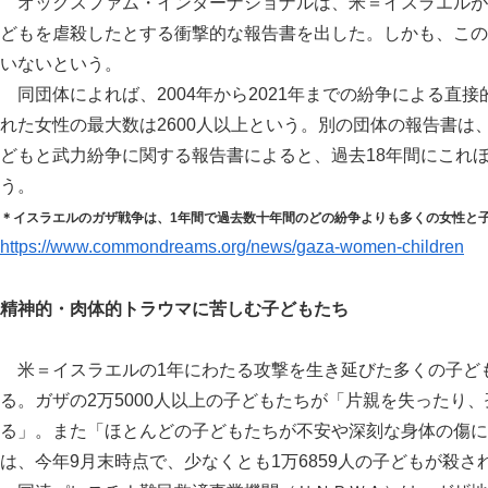
オックスファム・インターナショナルは、米＝イスラエルがガザ
どもを虐殺したとする衝撃的な報告書を出した。しかも、この
いないという。
同団体によれば、2004年から2021年までの紛争による直接
れた女性の最大数は2600人以上という。別の団体の報告書は
どもと武力紛争に関する報告書によると、過去18年間にこれ
う。
＊イスラエルのガザ戦争は、1年間で過去数十年間のどの紛争よりも多くの女性と
https://www.commondreams.org/news/gaza-women-children
精神的・肉体的トラウマに苦しむ子どもたち
米＝イスラエルの1年にわたる攻撃を生き延びた多くの子ど
る。ガザの2万5000人以上の子どもたちが「片親を失ったり
る」。また「ほとんどの子どもたちが不安や深刻な身体の傷に
は、今年9月末時点で、少なくとも1万6859人の子どもが殺さ