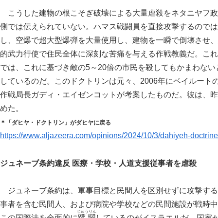
こうした建物の根こそぎ破壊による大量虐殺をネタニヤフ政
側では伝えられていない。ハマス戦闘員を直接攻撃するのでは
し、空爆で超大型爆弾を大量使用し、建物を一瞬で倒壊させ、
的武力行使で住民全体に深刻な苦痛を与える作戦教義だ。これ
では、これに基づき敵の5～20倍の市民を殺してもかまわな
しているのだ。このドクトリンは元々、2006年にベイルー
作戦局長ガディ・エイゼンコットが考案したものだ。彼は、昨
めた。
＊「ダヒヤ・ドクトリン」がダヒヤに戻る
https://www.aljazeera.com/opinions/2024/10/3/dahiyeh-doctrine
ジュネーブ条約違反 医療・学校・人道支援従事者を虐殺
ジュネーブ条約は、軍事目標と民間人を区別せずに攻撃する
事者を含む民間人、および病院や学校などの民間施設が戦時中
じゅうりん
この国際法を全面的に
蹂躙
しているのがイスラエルだ。国家