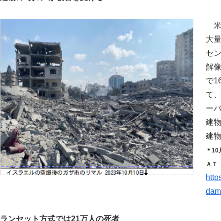
米
大
セン
解
で1
て、
ー
建
建
＊1
ＡＴ
http
dama
ランセット方式では21万人の死者