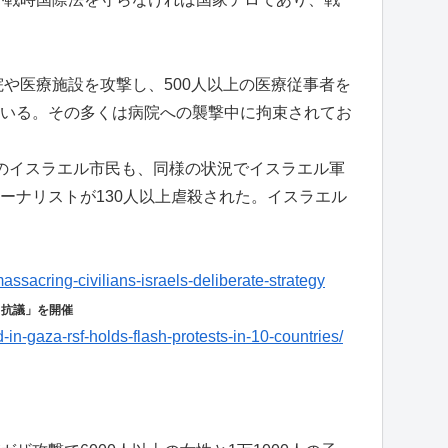
院や医療施設を攻撃し、500人以上の医療従事者を
いる。その多くは病院への襲撃中に拘束されてお
のイスラエル市民も、同様の状況でイスラエル軍
ーナリストが130人以上虐殺された。イスラエル
assacring-civilians-israels-deliberate-strategy
ュ抗議」を開催
-in-gaza-rsf-holds-flash-protests-in-10-countries/