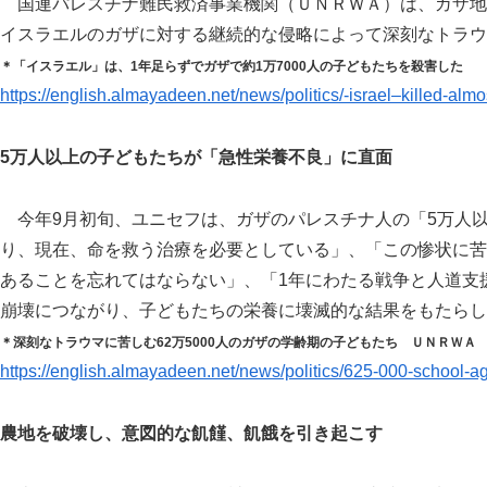
国連パレスチナ難民救済事業機関（ＵＮＲＷＡ）は、ガザ地区
イスラエルのガザに対する継続的な侵略によって深刻なトラウ
＊「イスラエル」は、1年足らずでガザで約1万7000人の子どもたちを殺害した
https://english.almayadeen.net/news/politics/-israel–killed-alm
5万人以上の子どもたちが「急性栄養不良」に直面
今年9月初旬、ユニセフは、ガザのパレスチナ人の「5万人
り、現在、命を救う治療を必要としている」、「この惨状に苦
あることを忘れてはならない」、「1年にわたる戦争と人道支
崩壊につながり、子どもたちの栄養に壊滅的な結果をもたらし
＊深刻なトラウマに苦しむ62万5000人のガザの学齢期の子どもたち ＵＮＲＷＡ
https://english.almayadeen.net/news/politics/625-000-school-ag
農地を破壊し、意図的な飢饉、飢餓を引き起こす