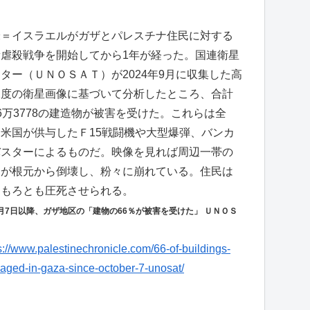
＝イスラエルがガザとパレスチナ住民に対する
量虐殺戦争を開始してから1年が経った。国連衛星
ター（ＵＮＯＳＡＴ）が2024年9月に収集した高
像度の衛星画像に基づいて分析したところ、合計
6万3778の建造物が被害を受けた。これらは全
米国が供与したＦ15戦闘機や大型爆弾、バンカ
バスターによるものだ。映像を見れば周辺一帯の
物が根元から倒壊し、粉々に崩れている。住民は
物もろとも圧死させられる。
0月7日以降、ガザ地区の「建物の66％が被害を受けた」 ＵＮＯＳ
s://www.palestinechronicle.com/66-of-buildings-
ged-in-gaza-since-october-7-unosat/