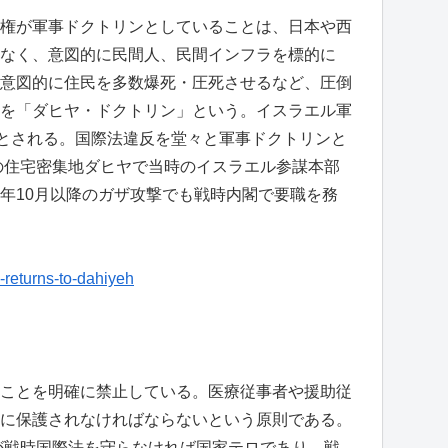
権が軍事ドクトリンとしていることは、日本や西
なく、意図的に民間人、民間インフラを標的に
意図的に住民を多数爆死・圧死させるなど、圧倒
を「ダヒヤ・ドクトリン」という。イスラエル軍
いとされる。国際法違反を堂々と軍事ドクトリンと
トの住宅密集地ダヒヤで当時のイスラエル参謀本部
年10月以降のガザ攻撃でも戦時内閣で要職を務
-returns-to-dahiyeh
ことを明確に禁止している。医療従事者や援助従
に保護されなければならないという原則である。
が戦時国際法を守らなければ国家テロであり、戦