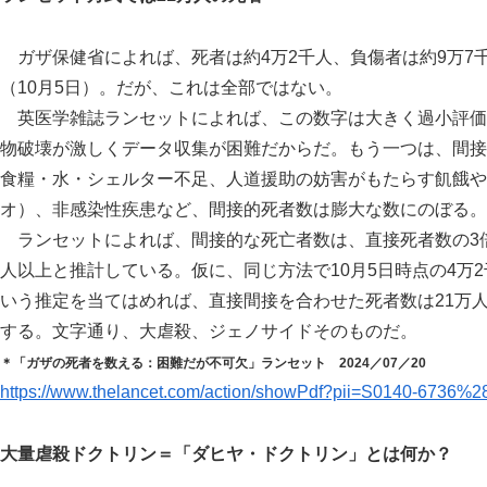
ガザ保健省によれば、死者は約4万2千人、負傷者は約9万7千
（10月5日）。だが、これは全部ではない。
英医学雑誌ランセットによれば、この数字は大きく過小評価
物破壊が激しくデータ収集が困難だからだ。もう一つは、間接
食糧・水・シェルター不足、人道援助の妨害がもたらす飢餓や
オ）、非感染性疾患など、間接的死者数は膨大な数にのぼる。
ランセットによれば、間接的な死亡者数は、直接死者数の3倍から
人以上と推計している。仮に、同じ方法で10月5日時点の4万
いう推定を当てはめれば、直接間接を合わせた死者数は21万
する。文字通り、大虐殺、ジェノサイドそのものだ。
＊「ガザの死者を数える：困難だが不可欠」ランセット 2024／07／20
https://www.thelancet.com/action/showPdf?pii=S0140-6736
大量虐殺ドクトリン＝「ダヒヤ・ドクトリン」とは何か？