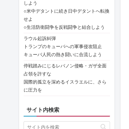
しよう
○米中デタントに続き日中デタントへ転換
せよ
○生活防衛闘争を反戦闘争と結合しよう
ラウル起訴糾弾
トランプのキューバへの軍事侵攻阻止
キューバ人民の熱き闘いに合流しよう
停戦踏みにじるレバノン侵略・ガザ全面
占領を許すな
国際的孤立を深めるイスラエルに、さら
に圧力を
サイト内検索