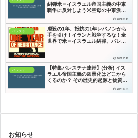
糾弾
米＝イスラエル帝国主義の中東
戦争に反対しよう
米空母の中東派
兵、米軍の参戦を許すな
2024.08.10
虐殺の1年、抵抗の1年
レバノンから
パレスチナ連帯
手を引け！イランと戦争するな！
全
世界で米＝イスラエル糾弾、パレス
チナ連帯の声広がる
2024.10.11
【特集パレスチナ連帯】
(分析) イス
パレスチナ連帯
ラエル帝国主義の凶暴化はどこから
くるのか？ その歴史的起源と物質的
源泉
2023.12.08
お知らせ