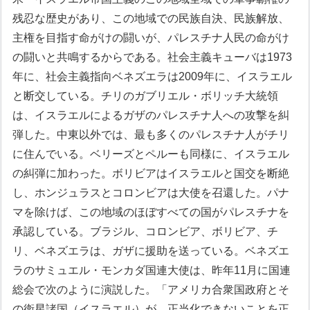
残忍な歴史があり、この地域での民族自決、民族解放、
主権を目指す命がけの闘いが、パレスチナ人民の命がけ
の闘いと共鳴するからである。
社会主義キューバは1973
年に、社会主義指向ベネズエラは2009年に、イスラエル
と断交している。チリのガブリエル・ボリッチ大統領
は、イスラエルによるガザのパレスチナ人への攻撃を糾
弾した。中東以外では、最も多くのパレスチナ人がチリ
に住んでいる。ベリーズとペルーも同様に、イスラエル
の糾弾に加わった。ボリビアはイスラエルと国交を断絶
し、ホンジュラスとコロンビアは大使を召還した。パナ
マを除けば、この地域のほぼすべての国がパレスチナを
承認している。ブラジル、コロンビア、ボリビア、チ
リ、ベネズエラは、ガザに援助を送っている。ベネズエ
ラのサミュエル・モンカダ国連大使は、昨年11月に国連
総会で次のように演説した。「アメリカ合衆国政府とそ
の衛星諸国（イスラエル）が、正当化できないことを正