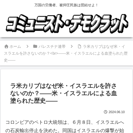
万国の労働者、被抑圧民族は団結せよ！
ホーム
パレスチナ連帯
ラ米カリブはなぜ米・イ
スラエルを許さないのか？<br>――米・イスラエルによる血塗られた歴
史――
ラ米カリブはなぜ米・イスラエルを許さ
ないのか？
――米・イスラエルによる血
塗られた歴史――
2024.06.10
コロンビアのペトロ大統領は、６月８日、イスラエルへ
の石炭輸出停止を決めた。同国はイスラエルの爆撃が始