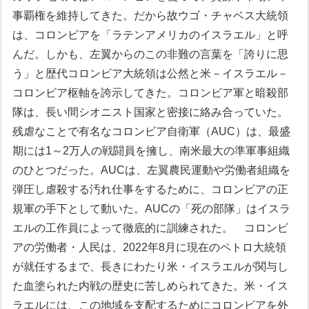
事覇権を維持してきた。だから故ウゴ・チャベス大統領
は、コロンビアを「ラテンアメリカのイスラエル」と呼
んだ。しかも、左翼からのこの非難の言葉を「誇りに思
う」と歴代コロンビア大統領は公然と米－イスラエル－
コロンビア枢軸を誇示してきた。コロンビア軍と暗殺部
隊は、長い間シオニスト国家と密接に絡み合っていた。
残虐なことで有名なコロンビア自衛軍（AUC）は、最盛
期には1～2万人の戦闘員を擁し、南米最大の準軍事組織
のひとつだった。AUCは、左翼農民運動や労働者組織を
弾圧し虐殺する汚れ仕事をするために、コロンビアの正
規軍の手下として動いた。AUCの「死の部隊」はイスラ
エルの工作員によって徹底的に訓練された。
コロンビ
アの労働者・人民は、2022年8月に現在のペトロ大統領
が就任するまで、長きにわたり米・イスラエルが関与し
た血塗られた内戦の歴史に苦しめられてきた。米・イス
ラエルには、この地域を支配するためにコロンビアを外