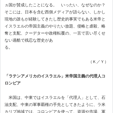
ヵ国が賛成したことになる。
いったい、なぜなのか？
そこには、日本を含む西側メディアが語らない、しかし
現地の誰もが経験してきたし歴史的事実でもある米帝と
イスラエルの帝国主義のやりたい放題、侵略と虐殺、略
奪と支配、クーデターや政権転覆の、一言で言い尽くせ
ない過酷で残忍な歴史があ
る。
（Ｋ／Ｙ）
「ラテンアメリカのイスラエル」
米帝国主義の代理人コ
ロンビア
米国は、中東ではイスラエルを「代理人」として、石
油支配、中東の軍事覇権の手先としてきたように、ラ米
カリブ地域では、コロンビアを使って、資源や市場、軍