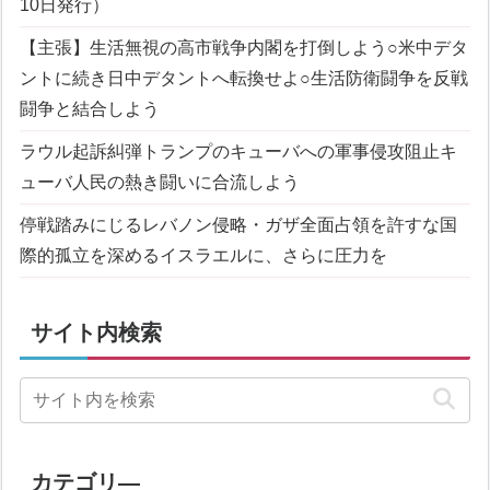
10日発行）
【主張】生活無視の高市戦争内閣を打倒しよう
○米中デタ
ントに続き日中デタントへ転換せよ
○生活防衛闘争を反戦
闘争と結合しよう
ラウル起訴糾弾
トランプのキューバへの軍事侵攻阻止
キ
ューバ人民の熱き闘いに合流しよう
停戦踏みにじるレバノン侵略・ガザ全面占領を許すな
国
際的孤立を深めるイスラエルに、さらに圧力を
サイト内検索
カテゴリ―