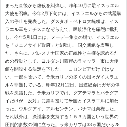
まった直後から虐殺を糾弾し、昨年10月に駐イスラエル
大使を召喚。今年2月下旬には、イスラエルからの武器購
入の停止を発表した。グスタボ・ペトロ大統領は、イス
ラエル軍をナチスになぞらえて、民族浄化を痛烈に批判
し、今年5月1日には、メーデー集会の場で、イスラエル
を「ジェノサイド政府」と糾弾し、国交断絶を表明し
た。さらに、パレスチナ国家の正統性と主権を認めるた
めの行動として、ヨルダン川西岸のラマッラー市に大使
館を開設する決定を下した。
コロンビアだけではな
い。一部を除いて、ラ米カリブの多くの国々がイスラエ
ルを非難している。昨年12月12日、国連総会はガザの停
戦を決議した。ラ米カリブでは、グアテマラとパラグア
イだけが「反対」に票を投じて米国とイスラエルに加わ
った。ウルグアイ、アルゼンチン、パナマは棄権した。
それ以外は、決議案を支持する１５３カ国という世界の
圧倒的多数の側に立った。ラ米カリブは33ヵ国だから28