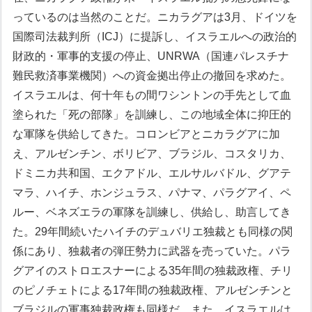
っているのは当然のことだ。ニカラグアは3月、ドイツを
国際司法裁判所（ICJ）に提訴し、イスラエルへの政治的
財政的・軍事的支援の停止、UNRWA（国連パレスチナ
難民救済事業機関）への資金拠出停止の撤回を求めた。
イスラエルは、何十年もの間ワシントンの手先として血
塗られた「死の部隊」を訓練し、この地域全体に抑圧的
な軍隊を供給してきた。コロンビアとニカラグアに加
え、アルゼンチン、ボリビア、ブラジル、コスタリカ、
ドミニカ共和国、エクアドル、エルサルバドル、グアテ
マラ、ハイチ、ホンジュラス、パナマ、パラグアイ、ペ
ルー、ベネズエラの軍隊を訓練し、供給し、助言してき
た。
29年間続いたハイチのデュバリエ独裁とも同様の関
係にあり、独裁者の弾圧勢力に武器を売っていた。パラ
グアイのストロエスナーによる35年間の独裁政権、チリ
のピノチェトによる17年間の独裁政権、アルゼンチンと
ブラジルの軍事独裁政権も同様だ。また、イスラエルは