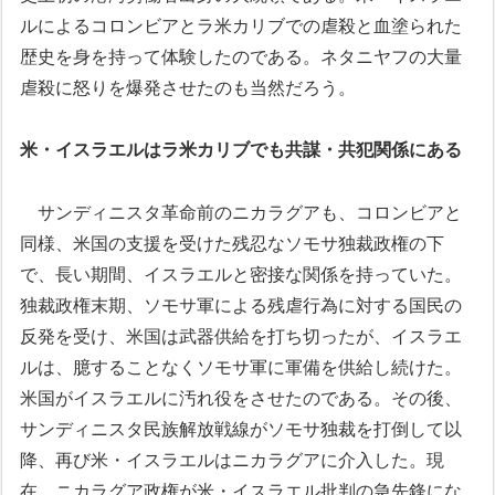
ルによるコロンビアとラ米カリブでの虐殺と血塗られた
歴史を身を持って体験したのである。ネタニヤフの大量
虐殺に怒りを爆発させたのも当然だろう。
米・イスラエルはラ米カリブでも共謀・共犯関係にある
サンディニスタ革命前のニカラグアも、コロンビアと
同様、米国の支援を受けた残忍なソモサ独裁政権の下
で、長い期間、イスラエルと密接な関係を持っていた。
独裁政権末期、ソモサ軍による残虐行為に対する国民の
反発を受け、米国は武器供給を打ち切ったが、イスラエ
ルは、臆することなくソモサ軍に軍備を供給し続けた。
米国がイスラエルに汚れ役をさせたのである。その後、
サンディニスタ民族解放戦線がソモサ独裁を打倒して以
降、再び米・イスラエルはニカラグアに介入した。現
在、ニカラグア政権が米・イスラエル批判の急先鋒にな