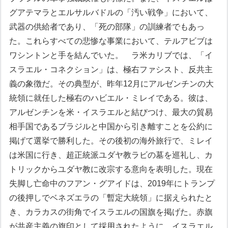
グアテマラとエルサルバドルの「汚い戦争」において、
武器の供給者であり、「死の部隊」の訓練者でもあっ
た。これらすべての悲惨な事業において、テルアビブは
ワシントンと手を結んでいた。
ラ米カリブでは、「イ
スラエル・コネクション」は、極右ファシスト、反共主
義の象徴だ。その典型が、昨年12月にアルゼンチンの大
統領に就任した極右のハビエル・ミレイである。彼は、
アルゼンチンを米・イスラエルと結びつけ、最大の貿易
相手国であるブラジルと中国から引き離すことを公約に
掲げて選挙で勝利した。その後初の海外旅行で、ミレイ
は米国に行き、超正統派ユダヤ教ラビの墓を巡礼し、カ
トリックからユダヤ教に改宗する意向を表明した。現在
失脚し亡命中のフアン・グアイドは、2019年にトランプ
の後押しでベネズエラの「暫定大統領」に据えられたと
き、カラカスの街角でイスラエルの国旗を掲げた。赤旗
が共産主義の旗印として採用されたように、イスラエル