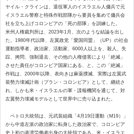
ヤイル・クラインは、退役軍人のイスラエル人傭兵で元
イスラエル警察と特殊作戦部隊から要員を集めて傭兵会
社を立ち上げコロンビアの「死の部隊」を訓練した。
米州人権裁判所は、2023年1月、次のような結論を出し
た。1980年代以降、左翼政党「愛国同盟」（UP）の社会
運動指導者、政治家、活動家、6000人以上を、殺人、失
踪、拷問、強制退去、その他の人権侵害により「絶滅」
させた責任がコロンビア国家にある、と。この「絶滅」
作戦は、2000年以降、表向きは麻薬撲滅、実際は左翼武
装勢力壊滅計画（プラン・コロンビア）として、継続さ
れ、しかも米・イスラエルの軍・諜報機関を通じて、対
左翼勢力壊滅モデルとして世界中に売り込まれた。
ペトロ大統領は、元武装組織「4月19日運動（M19）」
から中道左派の政治家に転身した政治家で、コロンビア
史上初の港湾労働者出身の大統領である。米・イスラエ