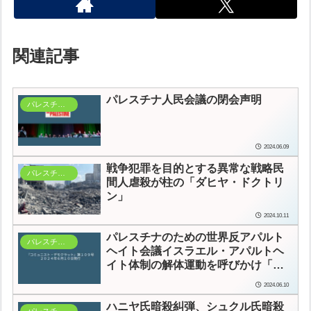
関連記事
パレスチナ人民会議の閉会声明
パレスチナ連帯
2024.06.09
戦争犯罪を目的とする異常な戦略
民
パレスチナ連帯
間人虐殺が柱の「ダヒヤ・ドクトリ
ン」
2024.10.11
パレスチナのための世界反アパルト
パレスチナ連帯
ヘイト会議
イスラエル・アパルトヘ
イト体制の解体運動を呼びかけ
「ヨ
ハネスブルグ宣言」を広めよう
2024.06.10
ハニヤ氏暗殺糾弾、シュクル氏暗殺
パレスチナ連帯