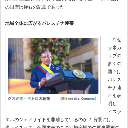
の国旗は極右の記章であった。
地域全体に広がるパレスチナ連帯
なぜ
ラ米カ
リブの
多くの
国々は
パレス
チナ連
帯を表
明し、
イスラ
エルのジェノサイドを非難しているのか？ 背景には、
米・イスラエル帝国主義のこの地域全域での軍事覇権の