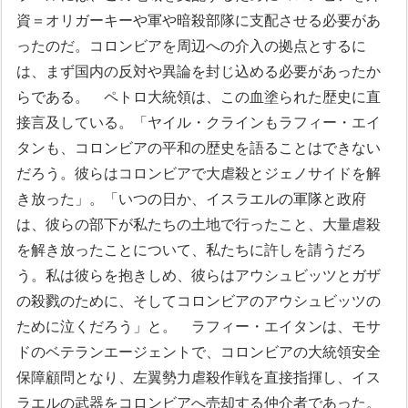
資＝オリガーキーや軍や暗殺部隊に支配させる必要があ
ったのだ。コロンビアを周辺への介入の拠点とするに
は、まず国内の反対や異論を封じ込める必要があったか
らである。
ペトロ大統領は、この血塗られた歴史に直
接言及している。「ヤイル・クラインもラフィー・エイ
タンも、コロンビアの平和の歴史を語ることはできない
だろう。彼らはコロンビアで大虐殺とジェノサイドを解
き放った」。「いつの日か、イスラエルの軍隊と政府
は、彼らの部下が私たちの土地で行ったこと、大量虐殺
を解き放ったことについて、私たちに許しを請うだろ
う。私は彼らを抱きしめ、彼らはアウシュビッツとガザ
の殺戮のために、そしてコロンビアのアウシュビッツの
ために泣くだろう」と。
ラフィー・エイタンは、モサ
ドのベテランエージェントで、コロンビアの大統領安全
保障顧問となり、左翼勢力虐殺作戦を直接指揮し、イス
ラエルの武器をコロンビアへ売却する仲介者であった。