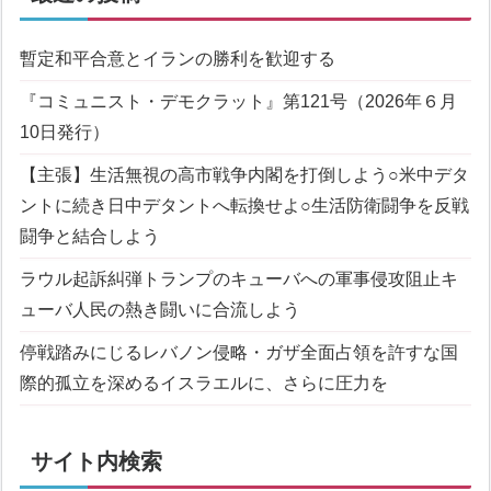
暫定和平合意とイランの勝利を歓迎する
『コミュニスト・デモクラット』第121号（2026年６月
10日発行）
【主張】生活無視の高市戦争内閣を打倒しよう
○米中デタ
ントに続き日中デタントへ転換せよ
○生活防衛闘争を反戦
闘争と結合しよう
ラウル起訴糾弾
トランプのキューバへの軍事侵攻阻止
キ
ューバ人民の熱き闘いに合流しよう
停戦踏みにじるレバノン侵略・ガザ全面占領を許すな
国
際的孤立を深めるイスラエルに、さらに圧力を
サイト内検索