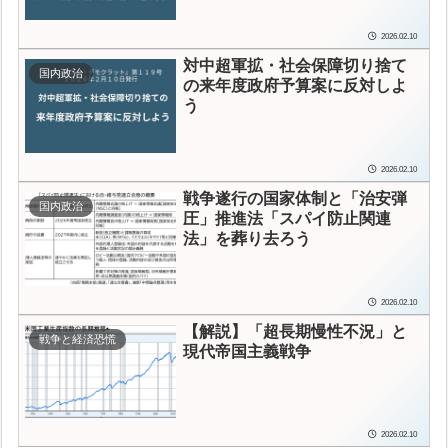
2026.02.10
対中超軍拡・社会保障切り捨て
国内政治
の来年度政府予算案に反対しよ
う
2026.02.10
戦争遂行の国家体制と「治安弾
国内政治
圧」推進法
「スパイ防止関連
法」を葬り去ろう
2026.02.10
【解説】「超長期慢性不況」と
戦争と経済恐慌
現代帝国主義戦争
2026.02.10