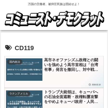
万国の労働者、被抑圧民族は団結せよ！
CD119
高市ネオファシズム政権との闘
国内政治
いを強めよう
高市首相は「台湾
有事」発言を撤回し、対中戦争
準備をやめよ
2026.02.10
トランプ大統領は、キューバへ
ラテンアメリカ
の石油全面遮断・政権転覆攻撃
をやめよ
キューバ政府・人民の
不屈の闘いに連帯しよう