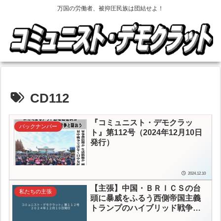
万国の労働者、被抑圧民族は団結せよ！
CD112
『コミュニスト・デモクラッ
バックナンバー
ト』第112号（2024年12月10日
発行）
2024.12.10
【主張】
中国・ＢＲＩＣＳの台
私たちの主張
頭に暴威をふるう西側帝国主義
トランプのハイブリッド戦争と
闘おう