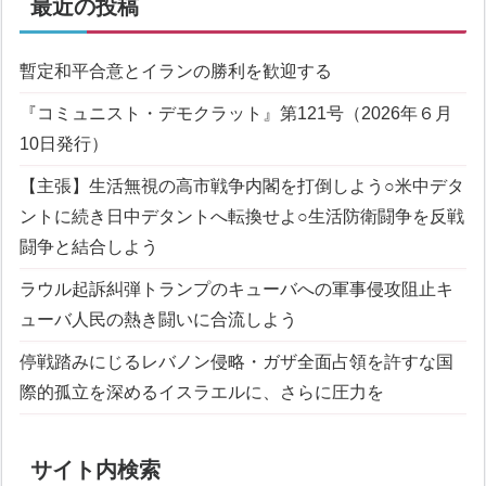
最近の投稿
暫定和平合意とイランの勝利を歓迎する
『コミュニスト・デモクラット』第121号（2026年６月
10日発行）
【主張】生活無視の高市戦争内閣を打倒しよう
○米中デタ
ントに続き日中デタントへ転換せよ
○生活防衛闘争を反戦
闘争と結合しよう
ラウル起訴糾弾
トランプのキューバへの軍事侵攻阻止
キ
ューバ人民の熱き闘いに合流しよう
停戦踏みにじるレバノン侵略・ガザ全面占領を許すな
国
際的孤立を深めるイスラエルに、さらに圧力を
サイト内検索