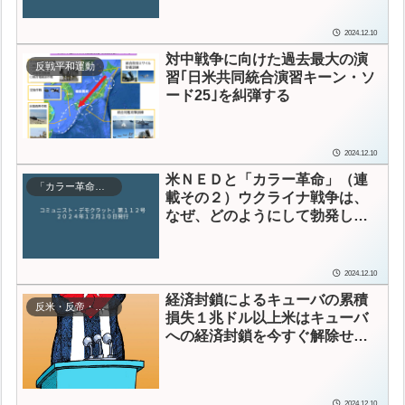
2024.12.10
対中戦争に向けた過去最大の演
反戦平和運動
習
｢日米共同統合演習キーン・ソ
ード25｣を糾弾する
2024.12.10
米ＮＥＤと「カラー革命」（連
「カラー革命批判」
載その２）
ウクライナ戦争は、
なぜ、どのようにして勃発した
のか？
マイダン・クーデターの
帝国主義的本質を暴く
2024.12.10
経済封鎖によるキューバの累積
反米・反帝・反植民地主義
損失１兆ドル以上
米はキューバ
への経済封鎖を今すぐ解除せ
よ！
2024.12.10