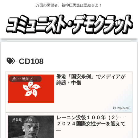
万国の労働者、被抑圧民族は団結せよ！
CD108
香港「国安条例」でメディアが
反中・戦争プロパガンダ
誹謗・中傷
2024.04.08
レーニン没後１００年（２）―
反差別・人権・女性解放
２０２４国際女性デーを迎えて
―