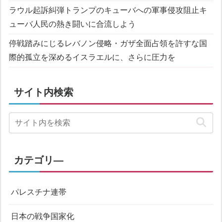
ラウル起訴糾弾
トランプのキューバへの軍事侵攻阻止
キ
ューバ人民の熱き闘いに合流しよう
停戦踏みにじるレバノン侵略・ガザ全面占領を許すな
国
際的孤立を深めるイスラエルに、さらに圧力を
サイト内検索
カテゴリ―
パレスチナ連帯
日本の戦争国家化