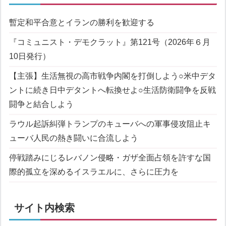
暫定和平合意とイランの勝利を歓迎する
『コミュニスト・デモクラット』第121号（2026年６月
10日発行）
【主張】生活無視の高市戦争内閣を打倒しよう
○米中デタ
ントに続き日中デタントへ転換せよ
○生活防衛闘争を反戦
闘争と結合しよう
ラウル起訴糾弾
トランプのキューバへの軍事侵攻阻止
キ
ューバ人民の熱き闘いに合流しよう
停戦踏みにじるレバノン侵略・ガザ全面占領を許すな
国
際的孤立を深めるイスラエルに、さらに圧力を
サイト内検索