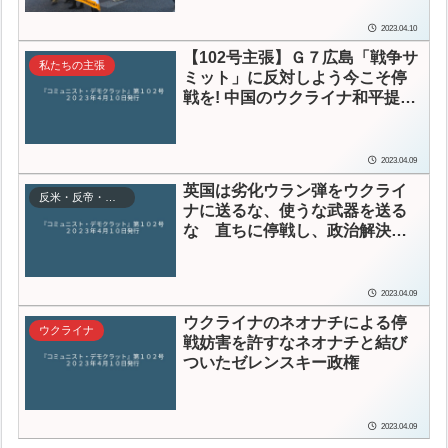
2023.04.10
【102号主張】Ｇ７広島「戦争サ
私たちの主張
ミット」に反対しよう
今こそ停
戦を! 中国のウクライナ和平提案
支持！
対中戦争準備をやめ、平
和共存政策に転換せよ
2023.04.09
英国は劣化ウラン弾をウクライ
反米・反帝・反植民地主義
ナに送るな、使うな武器を送る
な 直ちに停戦し、政治解決せ
よ
2023.04.09
ウクライナのネオナチによる停
ウクライナ
戦妨害を許すな
ネオナチと結び
ついたゼレンスキー政権
2023.04.09