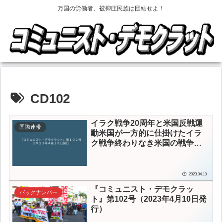
万国の労働者、被抑圧民族は団結せよ！
CD102
イラク戦争20周年と米国反戦運
国際連帯
動
米国が一方的に仕掛けたイラ
ク戦争
終わりなき米国の戦争に
ＮＯを ウクライナに平和を
2023.04.10
『コミュニスト・デモクラッ
バックナンバー
ト』第102号（2023年4月10日発
行）