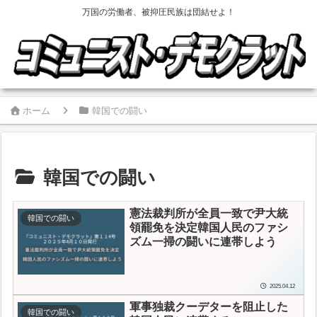
万国の労働者、被抑圧民族は団結せよ！
ホーム
韓国での闘い
韓国での闘い
憲法裁判所が全員一致で尹大統
韓国での闘い
領罷免を決定
韓国人民のファシ
ズム一掃の闘いに連帯しよう
2025.04.12
軍事独裁クーデターを阻止した
韓国での闘い