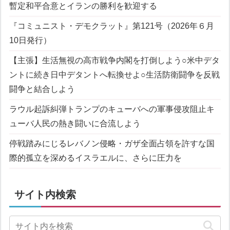
暫定和平合意とイランの勝利を歓迎する
『コミュニスト・デモクラット』第121号（2026年６月
10日発行）
【主張】生活無視の高市戦争内閣を打倒しよう
○米中デタ
ントに続き日中デタントへ転換せよ
○生活防衛闘争を反戦
闘争と結合しよう
ラウル起訴糾弾
トランプのキューバへの軍事侵攻阻止
キ
ューバ人民の熱き闘いに合流しよう
停戦踏みにじるレバノン侵略・ガザ全面占領を許すな
国
際的孤立を深めるイスラエルに、さらに圧力を
サイト内検索