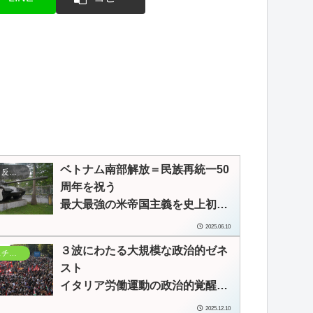
ベトナム南部解放＝民族再統一50
反米・反帝・反植民地主義
周年を祝う
最大最強の米帝国主義を史上初め
て敗北させた戦争
2025.06.10
３波にわたる大規模な政治的ゼネ
パレスチナ連帯
スト
イタリア労働運動の政治的覚醒
――労働者階級と共産主義者が政
2025.12.10