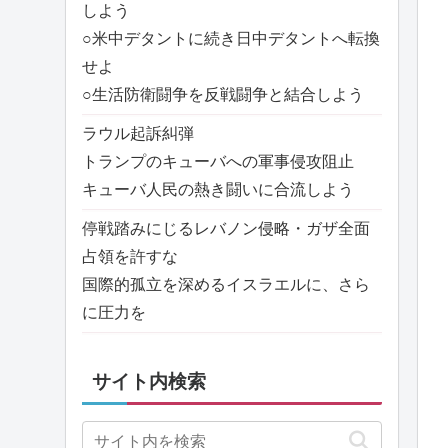
しよう
○米中デタントに続き日中デタントへ転換
せよ
○生活防衛闘争を反戦闘争と結合しよう
ラウル起訴糾弾
トランプのキューバへの軍事侵攻阻止
キューバ人民の熱き闘いに合流しよう
停戦踏みにじるレバノン侵略・ガザ全面
占領を許すな
国際的孤立を深めるイスラエルに、さら
に圧力を
サイト内検索