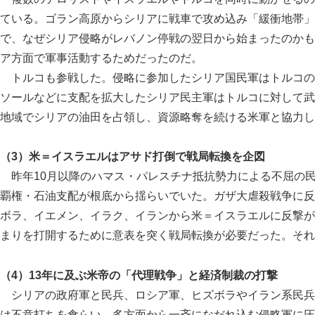
ている。ゴラン高原からシリアに戦車で攻め込み「緩衝地帯」
で、なぜシリア侵略がレバノン停戦の翌日から始まったのかも
ア方面で軍事活動するためだったのだ。
トルコも参戦した。侵略に参加したシリア国民軍はトルコの
ソールなどに支配を拡大したシリア民主軍はトルコに対して武
地域でシリアの油田を占領し、資源略奪を続ける米軍と協力し
（3）米＝イスラエルはアサド打倒で戦局転換を企図
昨年10月以降のハマス・パレスチナ抵抗勢力による不屈の
覇権・石油支配が根底から揺らいでいた。ガザ大虐殺戦争に反
ボラ、イエメン、イラク、イランから米＝イスラエルに反撃が
まりを打開するために意表を突く戦局転換が必要だった。それ
（4）13年に及ぶ米帝の「代理戦争」と経済制裁の打撃
シリアの政府軍と民兵、ロシア軍、ヒズボラやイラン系民兵
は不意打ちを食らい、多方面から一斉になだれ込む侵略軍に圧