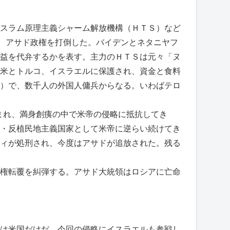
スラム原理主義シャーム解放機構（ＨＴＳ）など
み、アサド政権を打倒した。バイデンとネタニヤフ
益を代弁するかを表す。主力のＨＴＳは元々「ヌ
米とトルコ、イスラエルに保護され、資金と食料
）で、数千人の外国人傭兵からなる。いわばテロ
込まれ、満身創痍の中で米帝の侵略に抵抗してき
・反植民地主義国家として米帝に逆らい続けてき
ィが処刑され、今度はアサドが追放された。残る
権転覆を糾弾する。アサド大統領はロシアに亡命
は米国だけだ。今回の侵略にイスラエルも参戦し