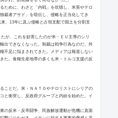
るために、わざと「内戦」を吹聴し、米英やテロ
独裁者アサド」を喧伝し、侵略を正当化してき
以来、13年に及ぶ侵略と占領支配で国土を分割支
きたが、これを妨害したのが米・ＥＵ主導のシリ
輸出できなくなった。制裁は戦争行為なのだ。外
糧不足に悩まされてきた。メディアは報道しない
きた。食糧生産地帯の多くも米・トルコ支援の反
ることだ。米・ＮＡＴＯやテロリストにシリアの
コと衝突し、反政府グループと内紛を始めた。イ
東の反米・反帝闘争、民族解放運動が危機に直面
打撃につながる。イランに対する軍事的脅威も高