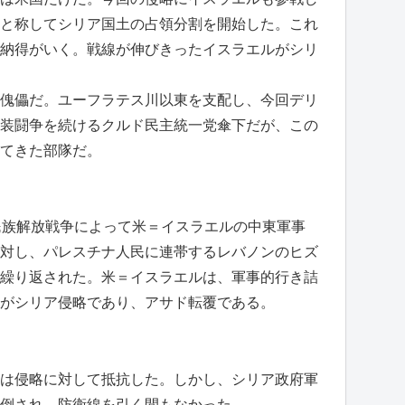
と称してシリア国土の占領分割を開始した。これ
納得がいく。戦線が伸びきったイスラエルがシリ
傀儡だ。ユーフラテス川以東を支配し、今回デリ
装闘争を続けるクルド民主統一党傘下だが、この
てきた部隊だ。
民族解放戦争によって米＝イスラエルの中東軍事
対し、パレスチナ人民に連帯するレバノンのヒズ
繰り返された。米＝イスラエルは、軍事的行き詰
がシリア侵略であり、アサド転覆である。
は侵略に対して抵抗した。しかし、シリア政府軍
倒され、防衛線を引く間もなかった。