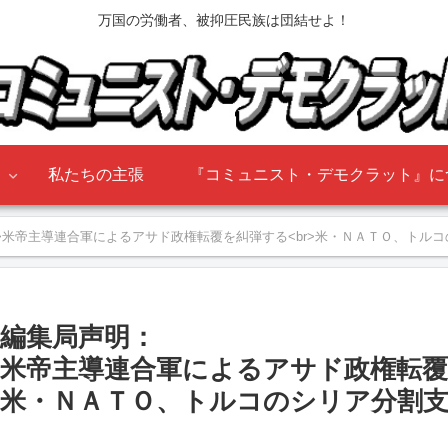
万国の労働者、被抑圧民族は団結せよ！
』
私たちの主張
『コミュニスト・デモクラット』に
r>米帝主導連合軍によるアサド政権転覆を糾弾する<br>米・ＮＡＴＯ、トル
編集局声明：
米帝主導連合軍によるアサド政権転
米・ＮＡＴＯ、トルコのシリア分割