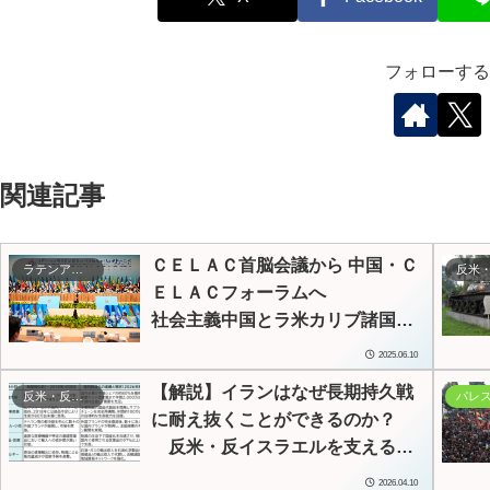
フォローする
関連記事
ＣＥＬＡＣ首脳会議から 中国・Ｃ
ラテンアメリカ
ＥＬＡＣフォーラムへ
社会主義中国とラ米カリブ諸国の
団結強化
2025.06.10
-ラ米カリブの米帝覇権からの脱却
【解説】イランはなぜ長期持久戦
反米・反帝・反植民地主義
を中国が支援-
に耐え抜くことができるのか？
反米・反イスラエルを支える
「抵抗型経済」と「東方重視」戦
2026.04.10