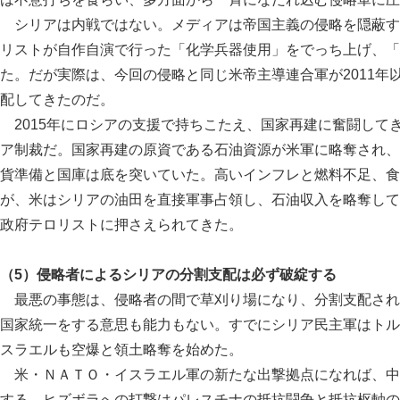
シリアは内戦ではない。メディアは帝国主義の侵略を隠蔽す
リストが自作自演で行った「化学兵器使用」をでっち上げ、「
た。だが実際は、今回の侵略と同じ米帝主導連合軍が2011年
配してきたのだ。
2015年にロシアの支援で持ちこたえ、国家再建に奮闘して
ア制裁だ。国家再建の原資である石油資源が米軍に略奪され、
貨準備と国庫は底を突いていた。高いインフレと燃料不足、食
が、米はシリアの油田を直接軍事占領し、石油収入を略奪して
政府テロリストに押さえられてきた。
（5）侵略者によるシリアの分割支配は必ず破綻する
最悪の事態は、侵略者の間で草刈り場になり、分割支配され
国家統一をする意思も能力もない。すでにシリア民主軍はトル
スラエルも空爆と領土略奪を始めた。
米・ＮＡＴＯ・イスラエル軍の新たな出撃拠点になれば、中
する。ヒズボラへの打撃はパレスチナの抵抗闘争と抵抗枢軸の