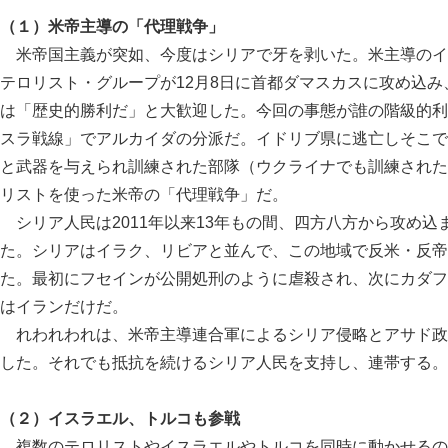
（１）米帝主導の「代理戦争」
米帝国主義が突如、今度はシリアで牙を剥いた。米主導のイ
テロリスト・グループが12月8日に首都ダマスカスに攻め込
は「歴史的勝利だ」と大歓迎した。今回の事態が誰の階級的利
スラ戦線」でアルカイダの分派だ。イドリブ県に逃亡しそこで
と武器を与えられ訓練された部隊（ウクライナでも訓練された
リストを使った米帝の「代理戦争」だ。
シリア人民は2011年以来13年もの間、四方八方から攻め
た。シリアはイラク、リビアと並んで、この地域で反米・反帝
た。最初にフセインが公開処刑のように虐殺され、次にカダフ
はイランだけだ。
れわれわれは、米帝主導連合軍によるシリア侵略とアサド政
した。それでも抵抗を続けるシリア人民を支持し、連帯する。
（２）イスラエル、トルコも参戦
複数のテロリストやイスラエルやトルコを同時に動かせるの