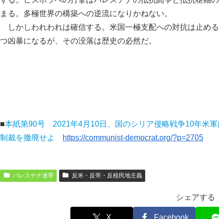
まる。多極世界の構築への逆流になりかねない。
しかしわれわれは確信する。米国一極支配への対抗は止める
つ凶暴になるが、その没落は歴史の必然だ。
■
本紙第90号
2021年4月10日
、国のシリア侵略戦争10年米
制裁を撤廃せよ
https://communist-democrat.org/?p=2705
パレスチナ連帯
反米・反帝・反植民地主義
シェアする
X
Facebook