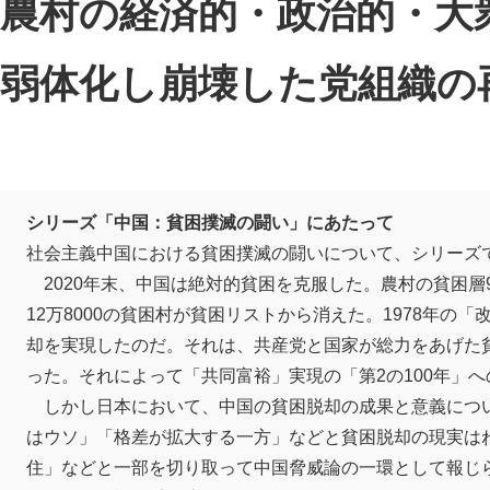
農村の経済的・政治的・大
弱体化し崩壊した党組織の
シリーズ「中国：貧困撲滅の闘い」にあたって
社会主義中国における貧困撲滅の闘いについて、シリーズ
2020年末、中国は絶対的貧困を克服した。農村の貧困層9
12万8000の貧困村が貧困リストから消えた。1978年の
却を実現したのだ。それは、共産党と国家が総力をあげた
った。それによって「共同富裕」実現の「第2の100年」
しかし日本において、中国の貧困脱却の成果と意義につ
はウソ」「格差が拡大する一方」などと貧困脱却の現実は
住」などと一部を切り取って中国脅威論の一環として報じ