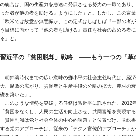
の統合は、国の生産力を急速に発展させる努力の一環であり、
った者が他の者を助ける』ようにした」と。しかし、この言葉
「欧米では故意か無意識か、この定式はしばしば『一部の者が
う目標に向かって『他の者を助ける』責任を社会の富める者に
る」と。
習近平の「貧困脱却」戦略 ――もう一つの「革
胡錦濤時代までの広い意味の鄧小平の社会主義時代は、経済
大、腐敗の広がり、労働者と生産手段の分離の拡大、農村の衰
礎を築いた」。
このような情勢を突破する任務は習近平に託された。2012
「貧困をなくし、人民の生活を向上させ、共同富裕を実現する
「貧困削減は党と社会全体の中心的課題」と位置づけ、党総書
する党のアプローチは、従来の「テクノ官僚的アプローチ」か