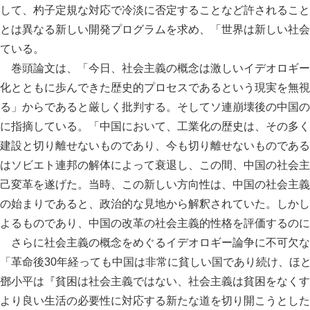
して、杓子定規な対応で冷淡に否定することなど許されること
とは異なる新しい開発プログラムを求め、「世界は新しい社会
ている。
巻頭論文は、「今日、社会主義の概念は激しいイデオロギー
化とともに歩んできた歴史的プロセスであるという現実を無視
る」からであると厳しく批判する。そしてソ連崩壊後の中国の
に指摘している。「中国において、工業化の歴史は、その多く
建設と切り離せないものであり、今も切り離せないものである
はソビエト連邦の解体によって衰退し、この間、中国の社会主
己変革を遂げた。当時、この新しい方向性は、中国の社会主義
の始まりであると、政治的な見地から解釈されていた。しかし
よるものであり、中国の改革の社会主義的性格を評価するのに
さらに社会主義の概念をめぐるイデオロギー論争に不可欠な
「革命後30年経っても中国は非常に貧しい国であり続け、ほ
鄧小平は『貧困は社会主義ではない、社会主義は貧困をなくす
より良い生活の必要性に対応する新たな道を切り開こうとした