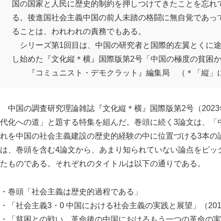
国の国家と人民に歴史的制約を押しつけてきたことを忘れ
る。後進国社会主義中国の前人未踏の格闘に無自覚であっ
ることは、われわれの責務でもある。
シリーズ第1回目は、中国の研究者と国際的左翼とくに途
し始めた『文化縦＊横』国際版第2号「中国の極度の貧困
『コミュニスト・デモクラット』編集局 （＊「縦」に
中国の調査研究理論雑誌『文化縦＊横』国際版第2号（202
代化への道」と題する特集を組んだ。巻頭に続く3論文は、「
れを中国の社会主義建設の歴史的経験の中に位置づける3本の
は、巻頭を含む4論文から、あまり知られていない論点をピッ
たものである。それぞれのタイトルは以下の通りである。
・巻頭「社会主義は歴史的過程である」
・「社会主義3・0 中国における社会主義の実践と展望」（201
・「貧困との戦い 革命後の中国におけるもう一つの革命の実践