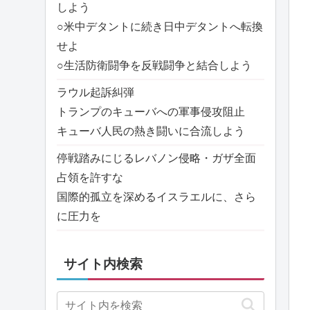
しよう
○米中デタントに続き日中デタントへ転換
せよ
○生活防衛闘争を反戦闘争と結合しよう
ラウル起訴糾弾
トランプのキューバへの軍事侵攻阻止
キューバ人民の熱き闘いに合流しよう
停戦踏みにじるレバノン侵略・ガザ全面
占領を許すな
国際的孤立を深めるイスラエルに、さら
に圧力を
サイト内検索