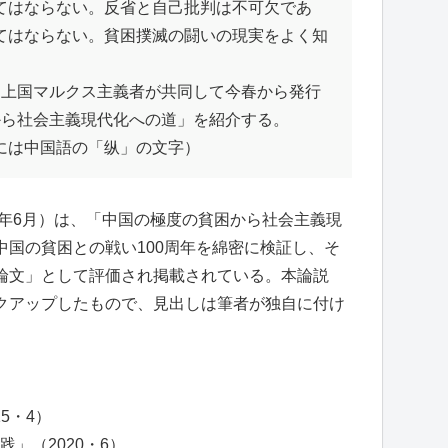
てはならない。反省と自己批判は不可欠であ
てはならない。貧困撲滅の闘いの現実をよく知
上国マルクス主義者が共同して今春から発行
から社会主義現代化への道」を紹介する。
は中国語の「纵」の文字）
3年6月）は、「中国の極度の貧困から社会主義現
中国の貧困との戦い100周年を綿密に検証し、そ
論文」として評価され掲載されている。本論説
クアップしたもので、見出しは筆者が独自に付け
5・4）
」（2020・6）