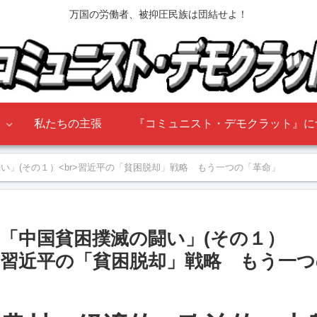
万国の労働者、被抑圧民族は団結せよ！
』
私たちの主張
『コミュニスト・デモクラット』に
い」(その１）<br>習近平の「貧困脱却」戦略 もう一つの「革命」
「中国貧困撲滅の闘い」(その１）
習近平の「貧困脱却」戦略 もう一つ