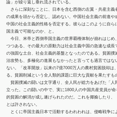
論」が繰り返し垂れ流されている。
さらに深刻なことに、日本を含む西側の左翼・共産主義
の成果を頭から否定し、認めない。中国社会主義の前進や
中国の社会主義的性格を否定する。彼らはこのように自ら
国主義で可能なのか、と。
今日、米帝と西側帝国主義の世界覇権体制が崩れはじめ
つつある、その最大の原動力は社会主義中国の急速な成長
の強固な土台、社会主義的基盤となったのである。貧困撲
治攻勢も、多極化の進展もなかったと言っても過言ではな
ない。「改革開放」以来の7億7000万人の農村貧困脱却は
る。貧困削減という全人類的課題に巨大な貢献を果たすも
貧困撲滅の闘いは文字通り、全人民が総力をあげた「人
立った。この闘いの中で、実に1800人の中国共産党員が
的貧困の解消が成し遂げられたのだ。これを揶揄したり、
とは許されない。
とくに帝国主義日本で活動するわれわれは、侵略戦争に