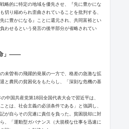
戦略的に特定の地域を優先させ、『先に豊かにな
も切り縮められ歪曲されていることを批判する、
先に豊かになる』ことに還元され、共同富裕とい
負わせるという発言の後半部分が省略されてい
命」――
の未曽有の飛躍的発展の一方で、格差の急激な拡
退と農民の貧困化をもたらし、「深刻な危機の基
年の中国共産党第18回全国代表大会で習近平は、
ことは、社会主義の必須条件である」と強調し、
記が自らその完遂に責任を負った。貧困脱却に対
ら、「運動型ガバナンス（大規模な仕事を迅速に