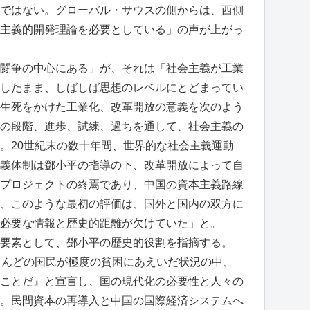
ではない。グローバル・サウスの側からは、西側
主義的開発理論を必要としている」の声が上がっ
闘争の中心にある」が、それは「社会主義が工業
したまま、しばしば思想のレベルにとどまってい
生死をかけた工業化、改革開放の意義を次のよう
の段階、進歩、試練、過ちを通して、社会主義の
。20世紀末の数十年間、世界的な社会主義運動
義体制は鄧小平の指導の下、改革開放によって自
プロジェクトの終焉であり、中国の資本主義路線
、このような最初の評価は、国外と国内の双方に
必要な情報と歴史的距離が欠けていた」と。
要素として、鄧小平の歴史的役割を指摘する。
とんどの国民が極度の貧困にあえいだ状況の中、
ことだ』と宣言し、国の現代化の必要性と人々の
。民間資本の再導入と中国の国際経済システムへ