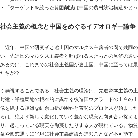
・「ターゲットを絞った貧困削減は中国の農村統治構造をどう変
社会主義の概念と中国をめぐるイデオロギー論争
近年、中国の研究者と途上国のマルクス主義者の間で共同の
い、先進国のマルクス主義者と呼ばれる人たちとの見解の違い
あるのは、これまでの社会主義国が途上国、中国に至っては最
たちが全
く無視することである。社会主義の理論は、先進資本主義の土
封建・半植民地の根本的に異なる後進国ウクラードの土台の上
像を絶する複雑な紆余曲折の困難と苦闘のプロセスが始まった
らは、絶えず新しく変化していく豊かな現実と向き合い捉えよ
り、起こっている現実を侮蔑したりする人が現れている。物質
条や図式通りに平坦に社会主義建設が進むことなど不可能で、