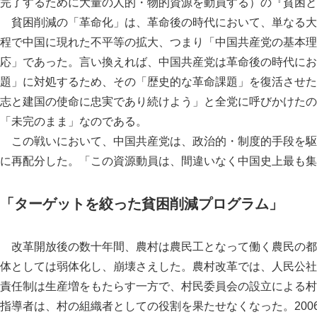
完了するために大量の人的・物的資源を動員する）の『貧困と
貧困削減の「革命化」は、革命後の時代において、単なる大
程で中国に現れた不平等の拡大、つまり「中国共産党の基本理
応」であった。言い換えれば、中国共産党は革命後の時代にお
題」に対処するため、その「歴史的な革命課題」を復活させた
志と建国の使命に忠実であり続けよう」と全党に呼びかけたの
「未完のまま」なのである。
この戦いにおいて、中国共産党は、政治的・制度的手段を駆
に再配分した。「この資源動員は、間違いなく中国史上最も集
「ターゲットを絞った貧困削減プログラム」
改革開放後の数十年間、農村は農民工となって働く農民の都
体としては弱体化し、崩壊さえした。農村改革では、人民公社
責任制は生産増をもたらす一方で、村民委員会の設立による村
指導者は、村の組織者としての役割を果たせなくなった。20