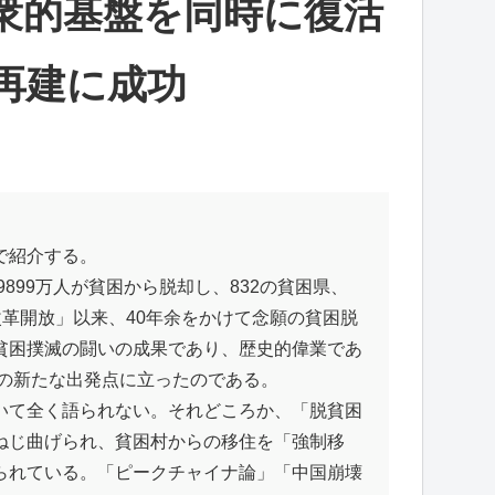
衆的基盤を同時に復活
再建に成功
で紹介する。
899万人が貧困から脱却し、832の貧困県、
「改革開放」以来、40年余をかけて念願の貧困脱
貧困撲滅の闘いの成果であり、歴史的偉業であ
への新たな出発点に立ったのである。
いて全く語られない。それどころか、「脱貧困
ねじ曲げられ、貧困村からの移住を「強制移
られている。「ピークチャイナ論」「中国崩壊