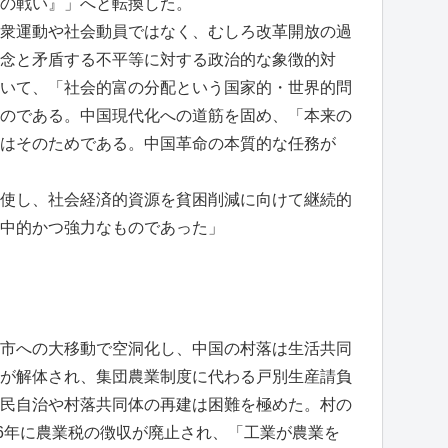
の戦い』」へと転換した。
衆運動や社会動員ではなく、むしろ改革開放の過
念と矛盾する不平等に対する政治的な象徴的対
いて、「社会的富の分配という国家的・世界的問
のである。中国現代化への道筋を固め、「本来の
はそのためである。中国革命の本質的な任務が
使し、社会経済的資源を貧困削減に向けて継続的
中的かつ強力なものであった」
市への大移動で空洞化し、中国の村落は生活共同
が解体され、集団農業制度に代わる戸別生産請負
民自治や村落共同体の再建は困難を極めた。村の
06年に農業税の徴収が廃止され、「工業が農業を