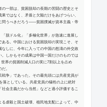
者の一部は、貧困脱却の長期の苦闘の歴史とそ
成果ではなく、矛盾と欠陥だけをあげつらい、
に問うべきだろう――貧困撲滅が資本主義・帝
、「脱ドル化」「多極化世界」が急速に進展し
である。中国における貧困脱却の実現こそ、そ
滅なしに、今年に入っての中国の怒濤の外交政
い。しかもその成果は中国一国だけのものでは
、世界の貧困削減人口の実に7割以上を占め
のだ。
民戦争」であった。その最先頭には共産党員が
命を落としている。共産党員の犠牲の上に絶対
「社会主義だから当然」などと過小評価するこ
よる虐殺と国土破壊、植民地支配によって、中